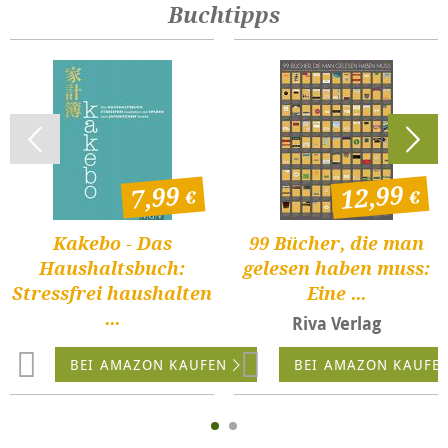
Buchtipps
12,99
7,99
Kakebo - Das
99 Bücher, die man
Haushaltsbuch:
gelesen haben muss:
Stressfrei haushalten
Eine ...
...
Riva Verlag
BEI AMAZON KAUFEN
BEI AMAZON KAUFE