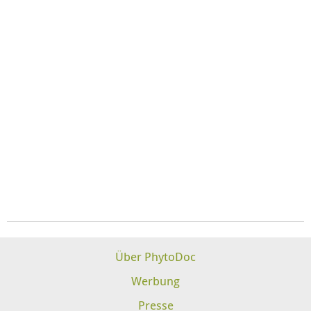
Über PhytoDoc
Werbung
Presse