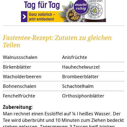
Fastentee-Rezept: Zutaten zu gleichen
Teilen
Walnussschalen
Anisfrüchte
Birkenblätter
Hauhechelwurzel
Wacholderbeeren
Brombeerblätter
Bohnenschalen
Schachtelhalm
Fenchelfrüchte
Orthosiphonblätter
Zubereitung:
Man rechnet einen Esslöffel auf ¼ l heißes Wasser. Der
Tee wird überbrüht und 10 Minuten zum Ziehen bedeckt
stehen gelassen. Tagesmenge: 3 Tassen heiß trinken.