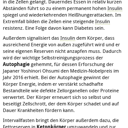
in die Zellen gelangt. Dauerndes Essen in relativ kurzen
Abständen führt so zu einem permanent hohen
Insulin
spiegel und wiederkehrenden Heißhungerattacken. Im
Extremfall bilden die Zellen eine steigende
Insulin
resistenz
. Eine Folge davon kann Diabetes sein.
Außerdem signalisiert das
Insulin
dem Körper, dass
ausreichend Energie von außen zugeführt wird und er
seine eigenen Reserven nicht anzapfen muss. Dadurch
wird der wichtige Selbstreinigungsprozess der
Autophagie
gehemmt, für dessen Erforschung der
Japaner Yoshinori Ohsumi den Medizin-Nobelpreis im
Jahr 2016 erhielt. Bei der Autophagie gewinnt der
Körper Energie, indem er verstärkt schadhafte
Bestandteile wie defekte Zellorganellen oder Proteine
verwertet. Der Körper erneuert sich so selbst und
beseitigt Zellschrott, der dem Körper schadet und auf
Dauer Krankheiten fördern kann.
Intervallfasten bringt den Körper außerdem dazu, die
Fettreserven in
Ketonkörper
umzuwandeln und zur