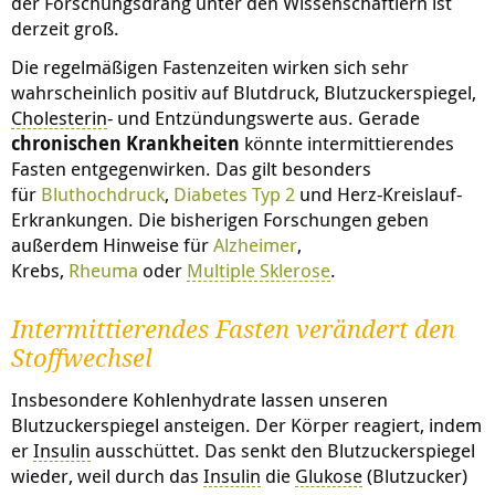
der Forschungsdrang unter den Wissenschaftlern ist
derzeit groß.
Die regelmäßigen Fastenzeiten wirken sich sehr
wahrscheinlich positiv auf Blutdruck, Blutzuckerspiegel,
Cholesterin
- und Entzündungswerte aus. Gerade
chronischen Krankheiten
könnte intermittierendes
Fasten entgegenwirken. Das gilt besonders
für
Bluthochdruck
,
Diabetes Typ 2
und Herz-Kreislauf-
Erkrankungen. Die bisherigen Forschungen geben
außerdem Hinweise für
Alzheimer
,
Krebs,
Rheuma
oder
Multiple Sklerose
.
Intermittierendes Fasten verändert den
Stoffwechsel
Insbesondere Kohlenhydrate lassen unseren
Blutzuckerspiegel ansteigen. Der Körper reagiert, indem
er
Insulin
ausschüttet. Das senkt den Blutzuckerspiegel
wieder, weil durch das
Insulin
die
Glukose
(Blutzucker)