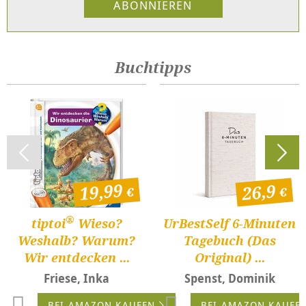
Buchtipps
19,99
26,9
®
tiptoi
Wieso?
UrBestSelf 6-Minuten
Weshalb? Warum?
Tagebuch (Das
Wir entdecken ...
Original) ...
Friese, Inka
Spenst, Dominik
BEI AMAZON KAUFEN
BEI AMAZON KAUFE