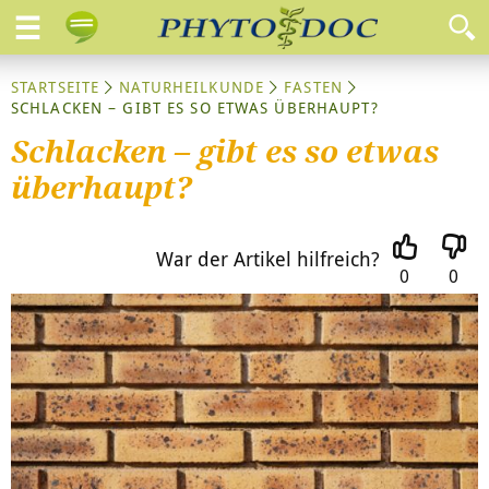
STARTSEITE
NATURHEILKUNDE
FASTEN
SCHLACKEN – GIBT ES SO ETWAS ÜBERHAUPT?
Schlacken – gibt es so etwas
überhaupt?
War der Artikel hilfreich?
0
0