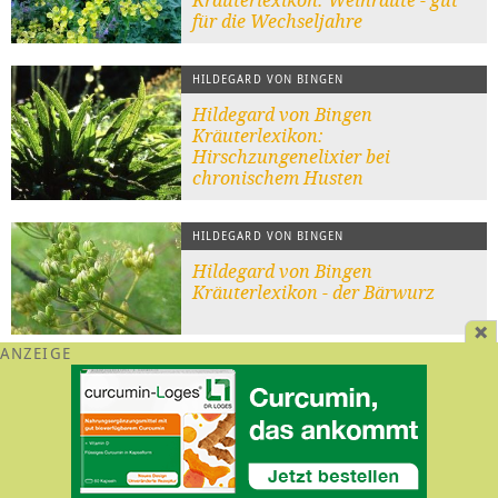
Kräuterlexikon: Weinraute - gut
für die Wechseljahre
HILDEGARD VON BINGEN
Hildegard von Bingen
Kräuterlexikon:
Hirschzungenelixier bei
chronischem Husten
HILDEGARD VON BINGEN
Hildegard von Bingen
Kräuterlexikon - der Bärwurz
Wo kann ich Hildegard von Bingen-
Produkte kaufen?
Neben den Texten und Rezepten gibt es auch diverse