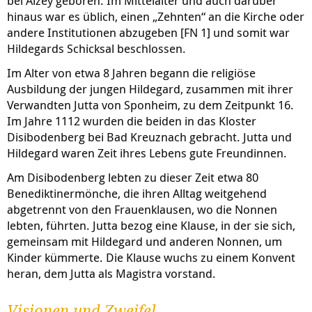
bei Alzey geboren. Im Mittelalter und auch darüber
hinaus war es üblich, einen „Zehnten“ an die Kirche oder
andere Institutionen abzugeben [FN 1] und somit war
Hildegards Schicksal beschlossen.
Im Alter von etwa 8 Jahren begann die religiöse
Ausbildung der jungen Hildegard, zusammen mit ihrer
Verwandten Jutta von Sponheim, zu dem Zeitpunkt 16.
Im Jahre 1112 wurden die beiden in das Kloster
Disibodenberg bei Bad Kreuznach gebracht. Jutta und
Hildegard waren Zeit ihres Lebens gute Freundinnen.
Am Disibodenberg lebten zu dieser Zeit etwa 80
Benediktinermönche, die ihren Alltag weitgehend
abgetrennt von den Frauenklausen, wo die Nonnen
lebten, führten. Jutta bezog eine Klause, in der sie sich,
gemeinsam mit Hildegard und anderen Nonnen, um
Kinder kümmerte. Die Klause wuchs zu einem Konvent
heran, dem Jutta als Magistra vorstand.
Visionen und Zweifel