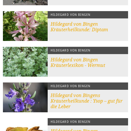
HILDEGARD VON BINGEN
Hildegard von Bingen
Kräuterheilkunde: Diptam
HILDEGARD VON BINGEN
Hildegard von Bingen
Kräuterlexikon - Wermut
HILDEGARD VON BINGEN
Hildegard von Bingens
Kräuterheilkunde : Ysop – gut für
die Leber
HILDEGARD VON BINGEN