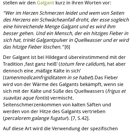
stellen wir den
Galgant
kurz in ihren Worten vor:
“Wer im Herzen Schmerzen leidet und wem von Seiten
des Herzens ein Schwächeanfall droht, der esse sogleich
eine hinreichende Menge Galgant und es wird ihm
besser gehen. Und ein Mensch, der ein hitziges Fieber in
sich hat, trinkt Galgantpulver in Quellwasser und er wird
das hitzige Fieber löschen.“
[6]
Der Galgant ist bei Hildegard übereinstimmend mit der
Tradition ‚fast ganz heiß‘ (
totum fere calidum
), hat aber
dennoch eine ‚mäßige Kälte in sich‘
(
tamenmodicamfrigiditatem in se habet
).Das Fieber
wird von der Wärme des Galgants bekämpft, wenn sie
sich mit der Kälte und Süße des Quellwassers (
frigus et
suavitas aque fontis
) vermischt.
Seitenschmerzenkommen von kalten Säften und
werden von der Hitze des Galgants vertrieben
(
percalorem galange fugatur
). [7, S.42].
Auf diese Art wird die Verwendung der spezifischen