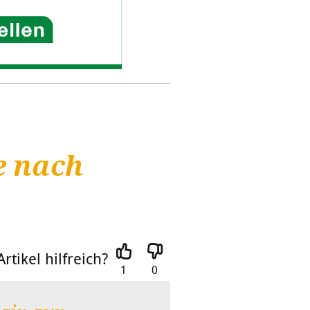
e nach
rtikel hilfreich?
1
0