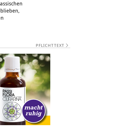
lassischen
eblieben,
en
PFLICHTTEXT