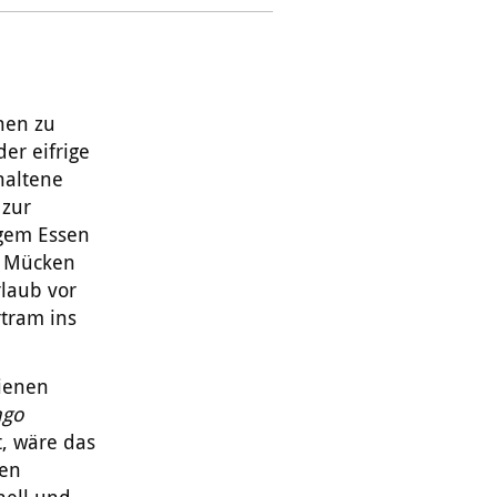
hen zu
er eifrige
haltene
 zur
igem Essen
n Mücken
rlaub vor
rtram ins
ienen
ago
, wäre das
den