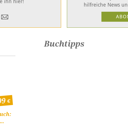
e ihn hier!
hilfreiche News un
Buchtipps
99
uch:
..