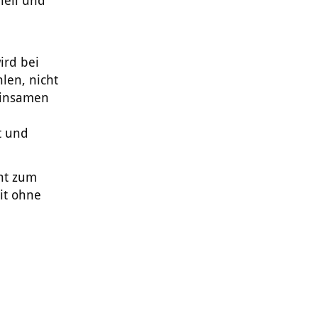
nell und
ird bei
en, nicht
Leinsamen
t und
cht zum
it ohne