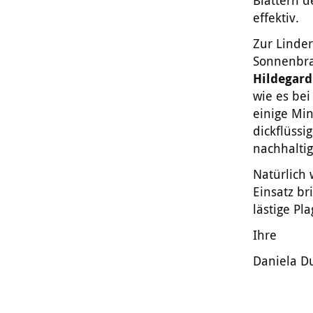
Blättern d
effektiv.
Zur Linde
Sonnenbra
Hildegard
wie es be
einige Min
dickflüss
nachhaltig
Natürlich 
Einsatz b
lästige Pl
Ihre
Daniela 