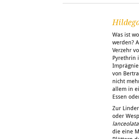
Hildega
Was ist wo
werden? Al
Verzehr v
Pyrethrin 
Imprägnie
von Bertr
nicht mehr
allem in e
Essen oder
Zur Linde
oder Wespe
lanceolata
die eine M