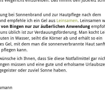
es Wegerichs einzureiben. Das nimmt den Juckreiz sch
rung bei Sonnenbrand und zur Hautpflege nach dem
nd empfehle ich ein Gel aus
Leinsamen
. Leinsamen w
 von Bingen nur zur äußerlichen Anwendung
empfohl
i uns üblich ist zur Verdauungsförderung. Man kocht 
uten in Wasser, seiht die Körner ab und erhält so ein
iges Gel, mit dem man die sonnenverbrannte Haut sanf
 pflegen kann.
wünsche ich Ihnen, dass Sie diese Notfallmittel gar ni
ringen müssen und eine gute und erholsame Urlaubsze
agegeister oder zuviel Sonne haben.
Dumann