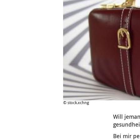
© stock.xchng
Will jeman
gesundhei
Bei mir pe