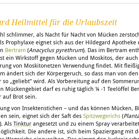
rd Heilmittel für die Urlaubszeit
hl schlimmer, als Nacht für Nacht von Mücken zerstoc
s Prophylaxe eignet sich aus der Hildegard Apotheke d
on
Bertram
(
Anacyclus pyrethrum
). Das im Bertram ent
ist ein Wirkstoff gegen Mücken und Moskitos, der auch
rung von Moskitonetzen Verwendung findet. Mit fleiß
am ändert sich der Körpergeruch, so dass man von de
 so „geliebt“ wird. Als Vorbereitung auf den Sommeru
in Mückengebiet darf es ruhig täglich ¼ -1 Teelöffel Be
 auf Brot sein.
rung von Insektenstichen – und das können Mücken, B
n sein, eignet sich der Saft des
Spitzwegerichs
(
Plant
). Als
Tinktur
angesetzt und zu einem Spray verarbeitet
öglichkeit. Die andere ist, sich beim Spaziergang mit 