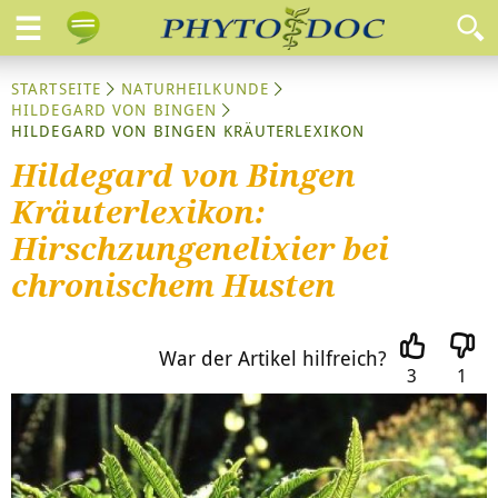
STARTSEITE
NATURHEILKUNDE
HILDEGARD VON BINGEN
HILDEGARD VON BINGEN KRÄUTERLEXIKON
Hildegard von Bingen
Kräuterlexikon:
Hirschzungenelixier bei
chronischem Husten
War der Artikel hilfreich?
3
1