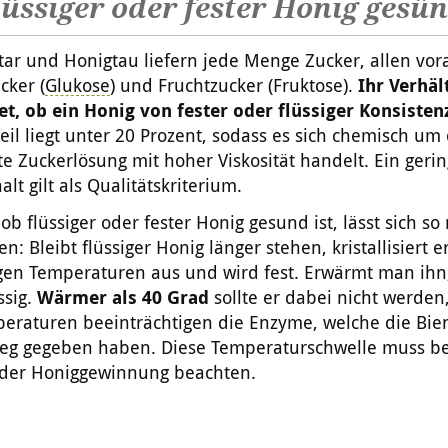
flüssiger oder fester Honig gesü
ar und Honigtau liefern jede Menge Zucker, allen vor
cker (
Glukose
) und Fruchtzucker (Fruktose).
Ihr Verhäl
t, ob ein Honig von fester oder flüssiger Konsistenz
il liegt unter 20 Prozent, sodass es sich chemisch um
te Zuckerlösung mit hoher Viskosität handelt. Ein geri
lt gilt als Qualitätskriterium.
 ob flüssiger oder fester Honig gesund ist, lässt sich so 
n: Bleibt flüssiger Honig länger stehen, kristallisiert e
gen Temperaturen aus und wird fest. Erwärmt man ihn,
ssig.
Wärmer als 40 Grad
sollte er dabei nicht werden
eraturen beeinträchtigen die Enzyme, welche die Bie
eg gegeben haben. Diese Temperaturschwelle muss be
 der Honiggewinnung beachten.