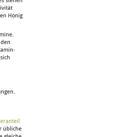
es stehen
vität
den Honig
amine.
r den
tamin-
sich
ungen.
eranteil
r übliche
e gleiche