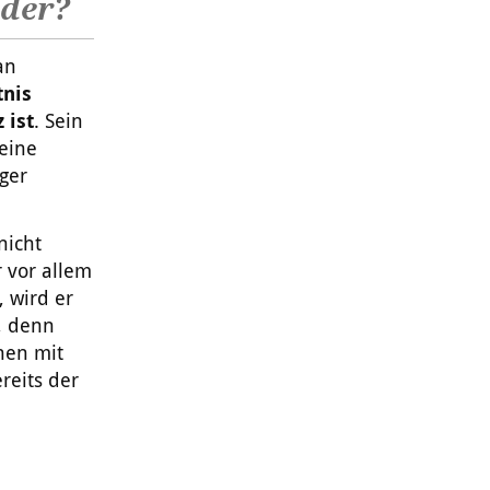
nder?
an
tnis
 ist
. Sein
 eine
nger
nicht
r vor allem
 wird er
, denn
nen mit
reits der