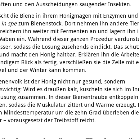
äften und den Ausscheidungen saugender Insekten.
scht die Biene in ihrem Honigmagen mit Enzymen und 
g
in spe
zum Bienenstock. Dort nehmen ihn andere Tie
reichern ihn weiter mit Fermenten an und lagern ihn 
 Waben ein. Während dieser ganzen Prozedur verdunste
er, sodass die Lösung zusehends eindickt. Das schütz
und macht den Honig haltbar. Erklären ihn die Arbeit
ndigem Blick als fertig, verschließen sie die Zelle mit
el und der Winter kann kommen.
enenvolk ist der Honig nicht nur gesund, sondern
wichtig: Wird es draußen kalt, kuscheln sie sich im I
ausung zusammen. In dieser Bienentraube entkoppeln 
n, sodass die Muskulatur zittert und Wärme erzeugt. 
n Mindesttemperatur um die zehn Grad überleben die
 – vorausgesetzt der Treibstoff reicht.