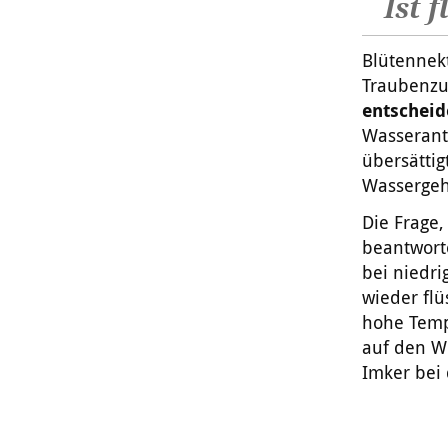
Ist 
Blütennekt
Traubenzu
entscheide
Wasserante
übersättig
Wassergeha
Die Frage,
beantworte
bei niedri
wieder flü
hohe Temp
auf den W
Imker bei