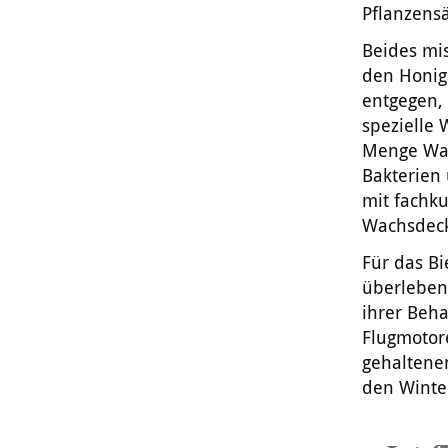
Pflanzens
Beides mi
den Honi
entgegen, 
spezielle
Menge Wass
Bakterien 
mit fachku
Wachsdeck
Für das Bi
überlebens
ihrer Beh
Flugmotore
gehaltene
den Winter