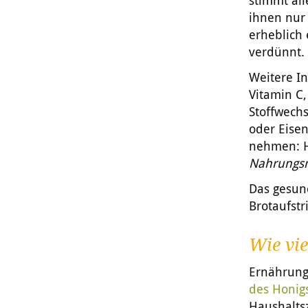
stimmt al
ihnen nur 
erheblich 
verdünnt.
Weitere In
Vitamin C
Stoffwechs
oder Eise
nehmen: H
Nahrungsm
Das gesun
Brotaufst
Wie vie
Ernährungs
des Honig
Haushalts