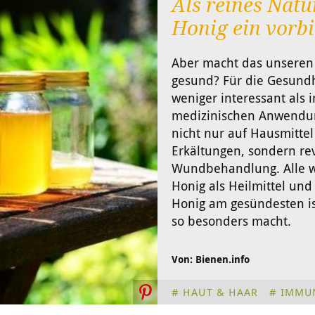
Als reines Natu
Honig ein vorbi
Aber macht das unseren 
gesund? Für die Gesundhei
weniger interessant als i
medizinischen Anwendu
nicht nur auf Hausmitte
Erkältungen, sondern rev
Wundbehandlung. Alle w
Honig als Heilmittel und
Honig am gesündesten i
so besonders macht.
Von: Bienen.info
HAUT & HAAR
IMMU