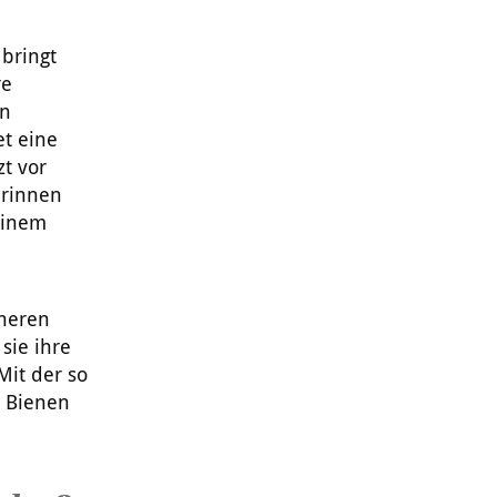
bringt
re
in
t eine
t vor
erinnen
 einem
nneren
sie ihre
Mit der so
 Bienen