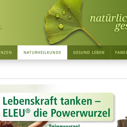
natürli
ge
,
ANZEN
NATURHEILKUNDE
GESUND LEBEN
FAMI