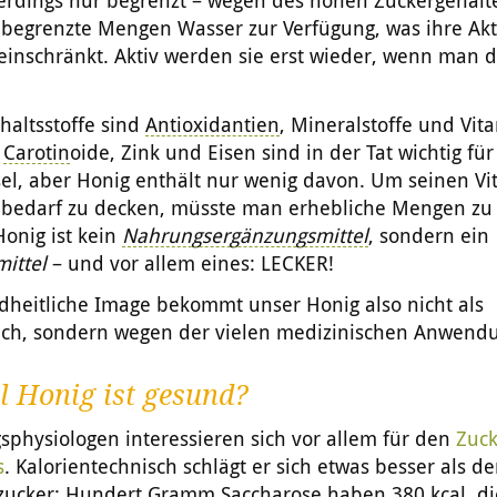
lerdings nur begrenzt – wegen des hohen Zuckergehalt
begrenzte Mengen Wasser zur Verfügung, was ihre Akti
einschränkt. Aktiv werden sie erst wieder, wenn man 
haltsstoffe sind
Antioxidantien
, Mineralstoffe und Vit
,
Carotin
oide, Zink und Eisen sind in der Tat wichtig fü
el, aber Honig enthält nur wenig davon. Um seinen Vi
nbedarf zu decken, müsste man erhebliche Mengen zu 
onig ist kein
Nahrungsergänzungsmittel
, sondern ein
ittel
– und vor allem eines: LECKER!
dheitliche Image bekommt unser Honig also nicht als
rich, sondern wegen der vielen medizinischen Anwend
l Honig ist gesund?
physiologen interessieren sich vor allem für den
Zuck
s
. Kalorientechnisch schlägt er sich etwas besser als de
zucker: Hundert Gramm Saccharose haben 380 kcal, di