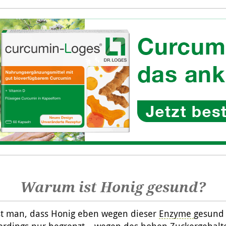
Warum ist Honig gesund?
est man, dass Honig eben wegen dieser
Enzyme
gesund 