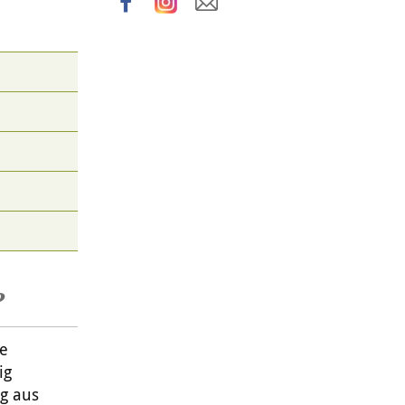
?
te
ig
g aus