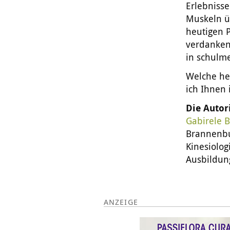
Erlebniss
Muskeln ü
heutigen 
verdanken
in schulme
Welche he
ich Ihnen
Die Autor
Gabirele B
Brannenbu
Kinesiolog
Ausbildung