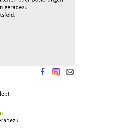
ein geradezu
sfeld.
lebt
on
geradezu