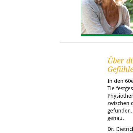
Über d
Gefühle
In den 60
Tie festge
Physiothe
zwischen 
gefunden.
genau.
Dr. Dietr