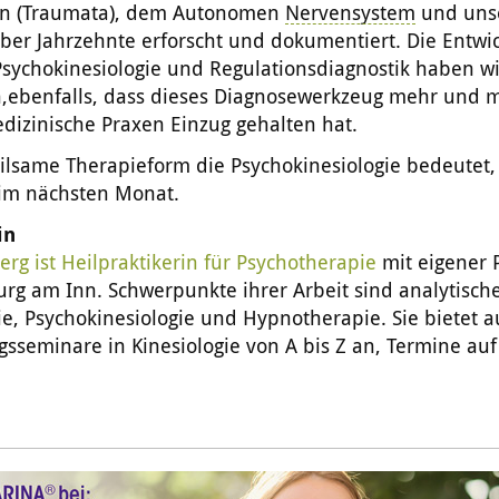
en (Traumata), dem Autonomen
Nervensystem
und uns
ber Jahrzehnte erforscht und dokumentiert. Die Entwi
Psychokinesiologie und Regulationsdiagnostik haben w
,ebenfalls, dass dieses Diagnosewerkzeug mehr und 
dizinische Praxen Einzug gehalten hat.
ilsame Therapieform die Psychokinesiologie bedeutet, 
 im nächsten Monat.
in
erg ist Heilpraktikerin für Psychotherapie
mit eigener P
rg am Inn. Schwerpunkte ihrer Arbeit sind analytisch
ie, Psychokinesiologie und Hypnotherapie. Sie bietet 
sseminare in Kinesiologie von A bis Z an, Termine auf