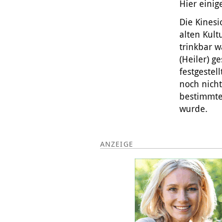
Hier einig
Die Kinesi
alten Kult
trinkbar w
(Heiler) g
festgestel
noch nicht
bestimmte
wurde.