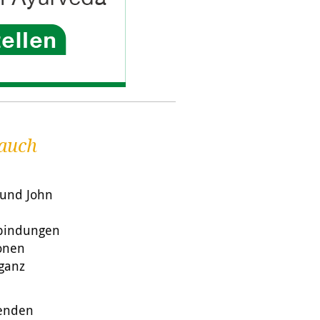
 auch
 und John
rbindungen
onen
 ganz
tenden