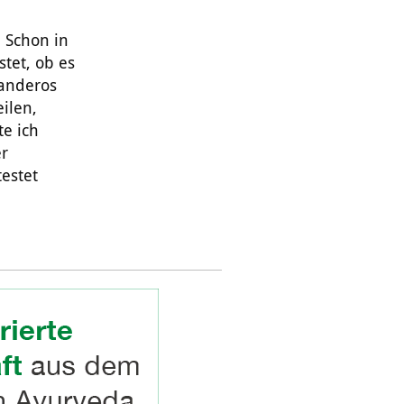
 Schon in
stet, ob es
randeros
ilen,
te ich
er
estet