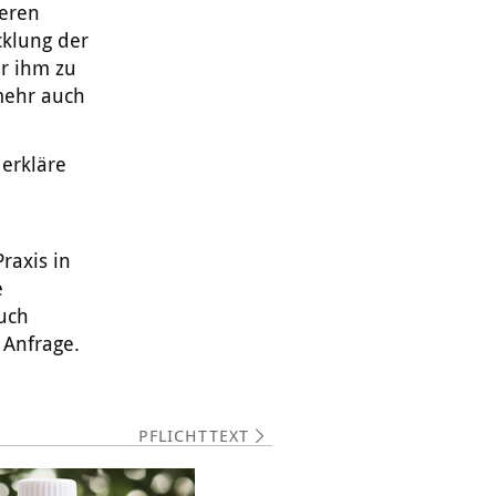
eren
cklung der
ir ihm zu
mehr auch
erkläre
raxis in
e
auch
 Anfrage.
PFLICHTTEXT