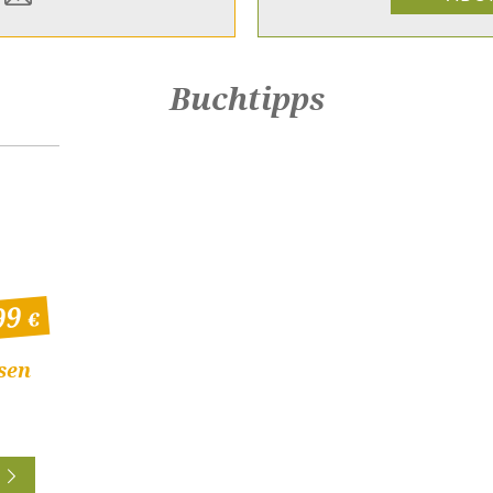
Buchtipps
99
sen
N