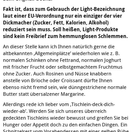
Fakt ist, dass zum Gebrauch der Light-Bezeichnung
laut einer EU-Verordnung nur ein einziger der vier
Dickmacher (Zucker, Fett, Kalorien, Alkohol)
reduziert sein muss. Soll heißen, Light-Produkte
sind kein Freibrief zum hemmunglosen Schlemmen.
An dieser Stelle kann ich Ihnen natürlich gerne die
altbekannten ‚Allgemeinplätze’ wiederholen wie z. B.
normalen Schinken ohne Fettrand, normalen Joghurt
mit frischer Frucht oder selbstgemachtem Fruchtmus
ohne Zucker. Auch Rosinen und Nüsse knabbern
anstelle von Brioche oder Croissant dürfte Ihnen
ebenso nicht fremd sein, wie dünngestrichene normale
Butter statt übersalzener Margarine.
Allerdings rede ich lieber vom ‚Tischlein-deck-dich-
wieder-ab’. Werden Sie sich unseres überreich
gedeckten Tischleins wieder bewusst und greifen Sie bei
Hunger oder Appetit doch zu den einfachen Dingen. Ein
Schnitzelrest vom Vorabendessen mit einer gelben Rübe