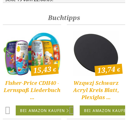
Buchtipps
15,43
13,74
Fisher-Price CDH40 -
Wzqwzj Schwarz
Lernspaß Liederbuch
Acryl Kreis Blatt,
...
Plexiglas ...
BEI AMAZON KAUFEN
BEI AMAZON KAUFE