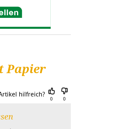
t Papier
rtikel hilfreich?
0
0
ssen