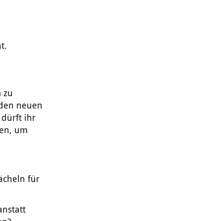
t.
m zu
m den neuen
 dürft ihr
den, um
ächeln für
anstatt