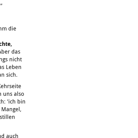
"
ihm die
chte,
Aber das
ngs nicht
as Leben
an sich.
Kehrseite
n uns also
h: 'ich bin
n Mangel,
tillen
nd auch