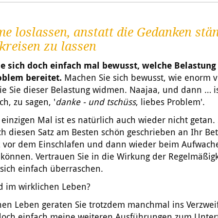
e loslassen, anstatt die Gedanken stä
kreisen zu lassen
e sich doch einfach mal bewusst, welche Belastung
oblem bereitet.
Machen Sie sich bewusst, wie enorm vi
ie Sie dieser Belastung widmen. Naajaa, und dann … i
ch, zu sagen, '
danke - und tschüss
, liebes Problem'.
einzigen Mal ist es natürlich auch wieder nicht getan. 
h diesen Satz am Besten schön geschrieben an Ihr Bet
rz vor dem Einschlafen und dann wieder beim Aufwach
 können. Vertrauen Sie in die Wirkung der Regelmäßig
 sich einfach überraschen.
d im wirklichen Leben?
chen Leben geraten Sie trotzdem manchmal ins Verzwei
 doch einfach meine weiteren Ausführungen zum Untert