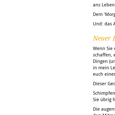
ans Leben
Dem 'Morge
Und: das A
Neuer B
Wenn Sie d
schaffen, 
Dingen (um 
in mein L
euch einen
Dieser Ge
Schimpfen 
Sie übrig
Die augens