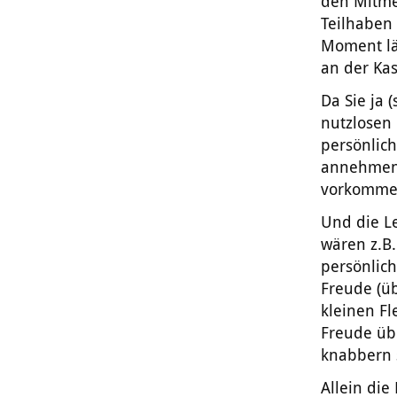
den Mitmen
Teilhaben 
Moment län
an der Kas
Da Sie ja (
nutzlosen 
persönlich
annehmen 
vorkommen,
Und die Le
wären z.B.
persönlic
Freude (ü
kleinen Fl
Freude üb
knabbern s
Allein die