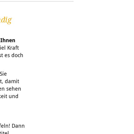
ndig
 Ihnen
el Kraft
st es doch
Sie
t, damit
en sehen
keit und
feln! Dann
itel.