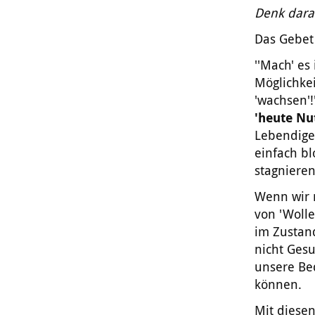
Denk dara
Das Gebet
''Mach' e
Möglichkei
'wachsen'!
'heute Nut
Lebendige,
einfach b
stagnieren
Wenn wir 
von 'Wolle
im Zustand
nicht Gesu
unsere Bed
können.
Mit diese