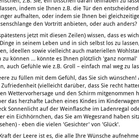
schen, z.B. Sie, ein bisschen daran teilhaben zu lass
lassen, indem sie Ihnen z.B. die Tür den entscheiden
ger aufhalten, oder indem sie Ihnen bei gleichzeitig
senschlange den Vortritt anbieten, oder auch anders?
spätestens jetzt mit diesen Zeilen) wissen, dass es wicht
Dinge in seinem Leben und in sich selbst los zu lasse
en, ideellen sowie vielleicht auch materiellen Wohlst
zu können … könnte es Ihnen plötzlich 'ganz normal'
 auch Gefühle wie z.B. Groll – einfach mal weg zu la
ere zu füllen mit dem Gefühl, das Sie sich wünschen! 
 Zufriedenheit (vielleicht darüber, dass Sie recht hatte
hen Wettervorhersage und den Schirm mitgenommen ha
ber das herzhafte Lachen eines Kindes im Kinderwage
eck Sonnenlicht auf der Weinflasche im Ladenregal od
er ein Eichhörnchen, das Sie am Wegesrand haben sit
ehen) - eben die vielen 'Gesichter' von 'Glück'.
 Kraft der Leere ist es, die alle Ihre Wünsche aufnehm