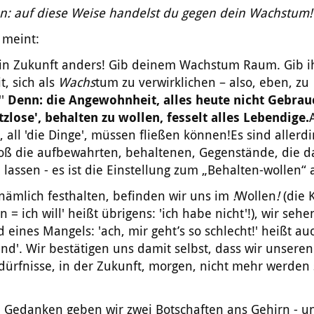
n: auf diese Weise handelst du gegen dein Wachstum!
 meint:
s in Zukunft anders! Gib deinem Wachstum Raum. Gib 
t, sich als
Wachs
tum zu verwirklichen – also, eben, zu
''
Denn: die Angewohnheit, alles heute nicht Gebrau
zlose', behalten zu wollen, fesselt alles Lebendige.
 all 'die Dinge', müssen fließen können!Es sind allerdi
loß die aufbewahrten, behaltenen, Gegenstände, die d
 lassen - es ist die Einstellung zum „Behalten-wollen“ 
nämlich festhalten, befinden wir uns im
!
Wollen
!
(die 
n = ich will' heißt übrigens: 'ich habe nicht'!), wir sehe
 eines Mangels: 'ach, mir geht’s so schlecht!' heißt auc
nd'. Wir bestätigen uns damit selbst, dass wir unsere
ürfnisse, in der Zukunft, morgen, nicht mehr werden s
n Gedanken geben wir zwei Botschaften ans Gehirn - u