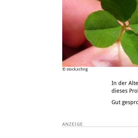
© stock.xchng
In der Alt
dieses Pro
Gut gespro