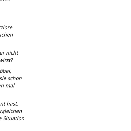
zlose
auchen
r nicht
wirst?
öbel,
sie schon
nn mal
nt hast,
ergleichen
e Situation