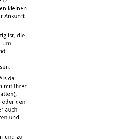
en?
den kleinen
er Ankunft
ig ist, die
n, um
and
ssen.
Als da
n mit Ihrer
tten),
n oder den
er auch
zen und
en und zu