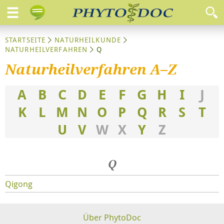
STARTSEITE
NATURHEILKUNDE
NATURHEILVERFAHREN
Q
Naturheilverfahren A–Z
A
B
C
D
E
F
G
H
I
J
K
L
M
N
O
P
Q
R
S
T
U
V
W
X
Y
Z
Q
Qigong
Über PhytoDoc