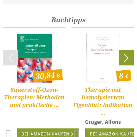
Buchtipps
30,84
8
Sauerstoff-Ozon-
Therapie mit
Therapien: Methoden
hämolysiertem
und praktische ...
Eigenblut: Indikation
...
Grüger, Alfons
BEI AMAZON KAUFEN
BEI AMAZON KAUFE