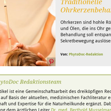
Traditionelle
Ohrkerzenbeha
Ohrkerzen sind hohle Rö
und Ölen, die ins Ohr ge
Behandlung soll entspa
Sekretbewegung auslöse
Von:
PhytoDoc-Redaktion
hytoDoc Redaktionsteam
tikel ist eine Gemeinschaftsarbeit des dreiköpfigen R
g auf Basis der aktuellen, medizinischen Fachliteratur er
aft und Expertise für die Naturheilkunde ergänzt. Dabe
ng dem ärztlichen Leiter
Dr. med. Berthold Musselma