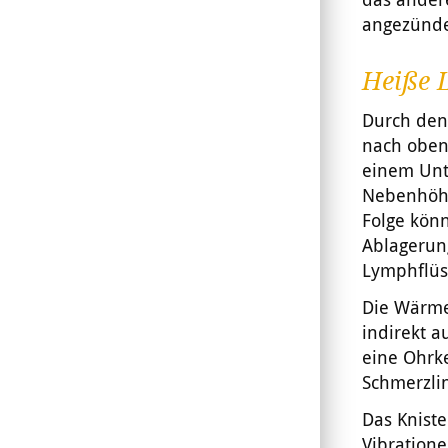
angezünde
Heiße 
Durch den
nach oben
einem Unte
Nebenhöhl
Folge könn
Ablagerun
Lymphflüss
Die Wärme 
indirekt 
eine Ohrke
Schmerzli
Das Knist
Vibratione