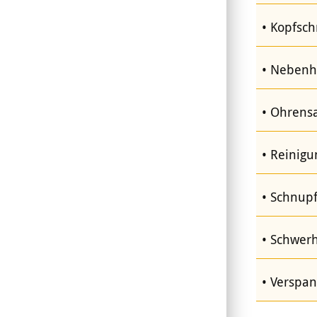
Kopfsch
Nebenhö
Ohrens
Reinigu
Schnupf
Schwerh
Verspan