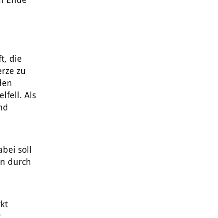
t, die
rze zu
 den
fell. Als
und
bei soll
n durch
e
kt
g