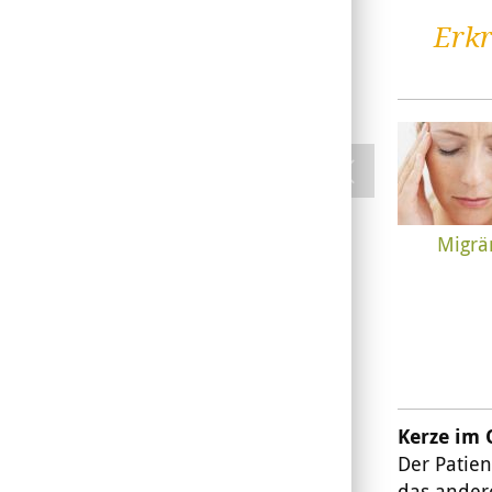
Erkr
Migrä
Kerze im 
Der Patien
das ander