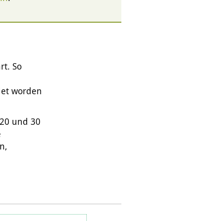
rt. So
det worden
 20 und 30
e
n,