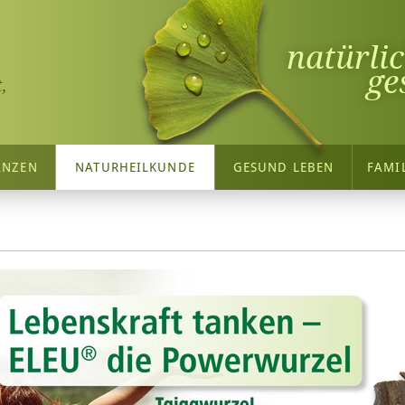
natürli
ge
,
ANZEN
NATURHEILKUNDE
GESUND LEBEN
FAMI