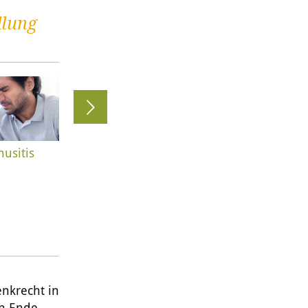
dlung
nusitis
Stress
Tinnitus
enkrecht in
en Ende