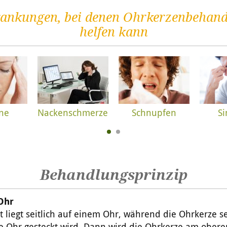
ankungen, bei denen Ohrkerzenbehan
helfen kann
ne
Nackenschmerzen
Schnupfen
Si
Behandlungsprinzip
Ohr
t liegt seitlich auf einem Ohr, während die Ohrkerze s
e Ohr gesteckt wird. Dann wird die Ohrkerze am ober