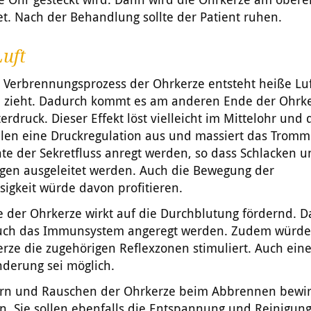
t. Nach der Behandlung sollte der Patient ruhen.
Luft
 Verbrennungsprozess der Ohrkerze entsteht heiße Luf
 zieht. Dadurch kommt es am anderen Ende der Ohrke
rdruck. Dieser Effekt löst vielleicht im Mittelohr und
en eine Druckregulation aus und massiert das Trommel
te der Sekretfluss anregt werden, so dass Schlacken 
gen ausgeleitet werden. Auch die Bewegung der
igkeit würde davon profitieren.
der Ohrkerze wirkt auf die Durchblutung fördernd. Da
auch das Immunsystem angeregt werden. Zudem würde
rze die zugehörigen Reflexzonen stimuliert. Auch ein
nderung sei möglich.
ern und Rauschen der Ohrkerze beim Abbrennen bewir
n. Sie sollen ebenfalls die Entspannung und Reinigun