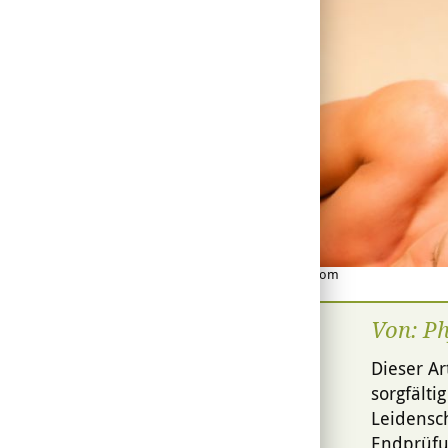
© Kzenon - Fotolia.com
Von: P
Dieser Ar
sorgfälti
Leidensch
Endprüfu