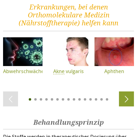
Erkrankungen, bei denen
Orthomolekulare Medizin
(Nährstofftherapie) helfen kann
Abwehrschwäche
Akne
vulgaris
Aphthen
Behandlungsprinzip
Die Stoffe werden in therapeutischer Dosierung über