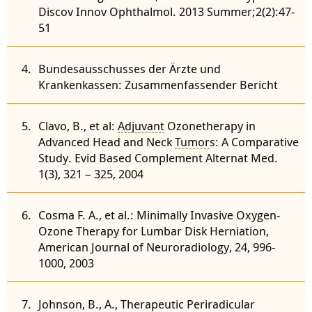
Discov Innov Ophthalmol. 2013 Summer;2(2):47-
51
Bundesausschusses der Ärzte und
Krankenkassen: Zusammenfassender Bericht
Clavo, B., et al:
Adjuvant
Ozonetherapy in
Advanced Head and Neck
Tumor
s: A Comparative
Study. Evid Based Complement Alternat Med.
1(3), 321 – 325, 2004
Cosma F. A., et al.: Minimally Invasive Oxygen-
Ozone Therapy for Lumbar Disk Herniation,
American Journal of Neuroradiology, 24, 996-
1000, 2003
Johnson, B., A., Therapeutic Periradicular