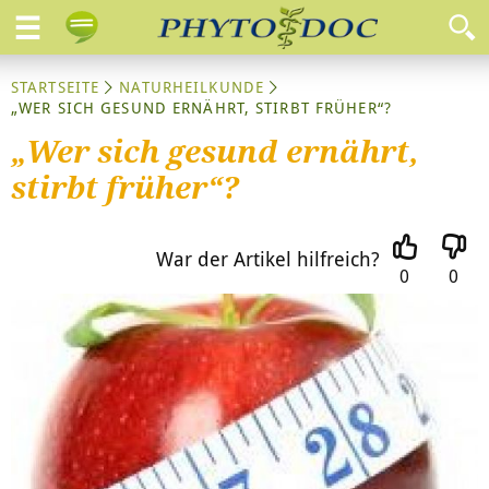
STARTSEITE
NATURHEILKUNDE
„WER SICH GESUND ERNÄHRT, STIRBT FRÜHER“?
„Wer sich gesund ernährt,
stirbt früher“?
War der Artikel hilfreich?
0
0