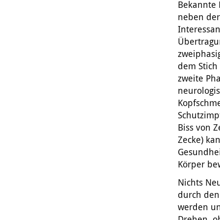
Bekannte 
neben der
Interessan
Übertragu
zweiphasi
dem Stich 
zweite Ph
neurologis
Kopfschmer
Schutzimp
Biss von Z
Zecke) kan
Gesundhei
Körper be
Nichts Ne
durch den
werden un
Drehen, o