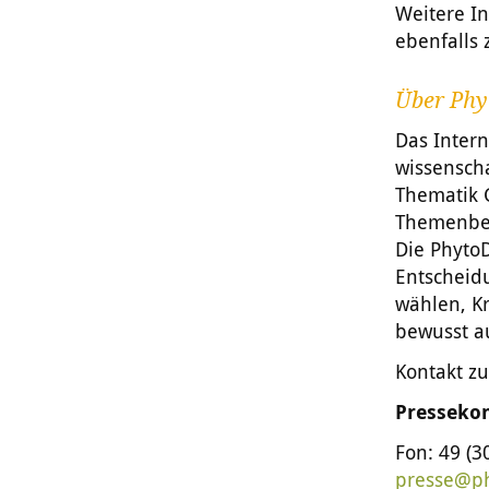
Weitere I
ebenfalls
Über Phy
Das Inter
wissensch
Thematik 
Themenbere
Die Phyto
Entscheid
wählen, K
bewusst a
Kontakt z
Pressekon
Fon: 49 (3
presse@ph