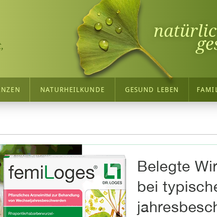
natürli
ge
,
ANZEN
NATURHEILKUNDE
GESUND LEBEN
FAMI