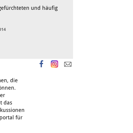
gefürchteten und häufig
014
en, die
können.
er
t das
skussionen
ortal für