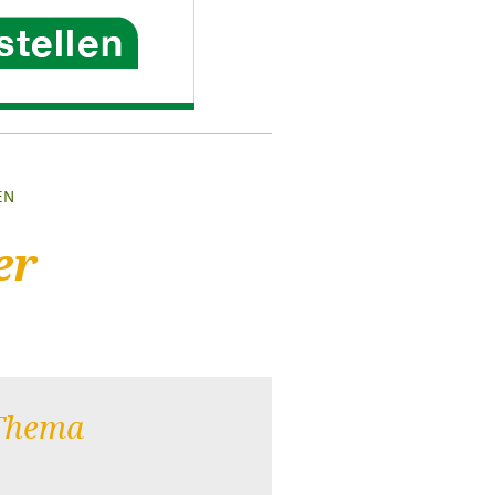
EN
er
Thema