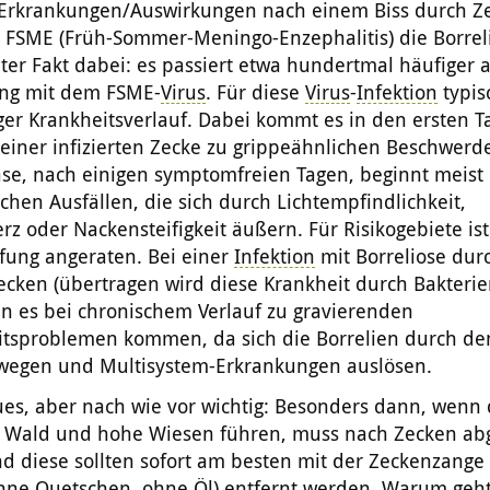
Erkrankungen/Auswirkungen nach einem Biss durch Z
 FSME (Früh-Sommer-Meningo-Enzephalitis) die Borrel
ter Fakt dabei: es passiert etwa hundertmal häufiger a
ng mit dem FSME-
Virus
. Für diese
Virus
-
Infektion
typisc
ger Krankheitsverlauf. Dabei kommt es in den ersten 
einer infizierten Zecke zu grippeähnlichen Beschwerd
ase, nach einigen symptomfreien Tagen, beginnt meist
chen Ausfällen, die sich durch Lichtempfindlichkeit,
z oder Nackensteifigkeit äußern. Für Risikogebiete ist
fung angeraten. Bei einer
Infektion
mit Borreliose dur
ecken (übertragen wird diese Krankheit durch Bakterie
n es bei chronischem Verlauf zu gravierenden
tsproblemen kommen, da sich die Borrelien durch de
wegen und Multisystem-Erkrankungen auslösen.
ues, aber nach wie vor wichtig: Besonders dann, wenn
 Wald und hohe Wiesen führen, muss nach Zecken ab
d diese sollten sofort am besten mit der Zeckenzange
hne Quetschen, ohne Öl) entfernt werden. Warum geht