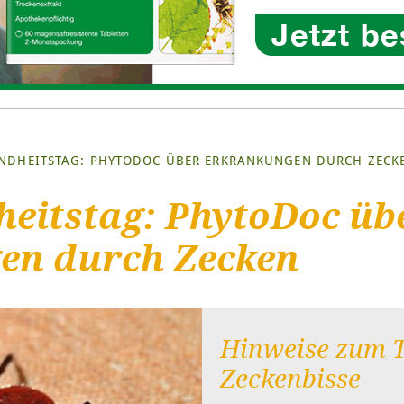
NDHEITSTAG: PHYTODOC ÜBER ERKRANKUNGEN DURCH ZECK
eitstag: PhytoDoc üb
en durch Zecken
Hinweise zum 
Zeckenbisse