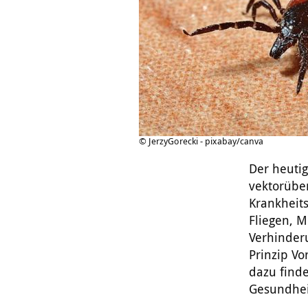
© JerzyGorecki - pixabay/canva
Der heuti
vektorübe
Krankheit
Fliegen, 
Verhinder
Prinzip Vo
dazu finde
Gesundhei