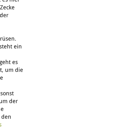
 Zecke
eder
drüsen.
steht ein
 geht es
t, um die
ne
 sonst
ium der
he
u den
s