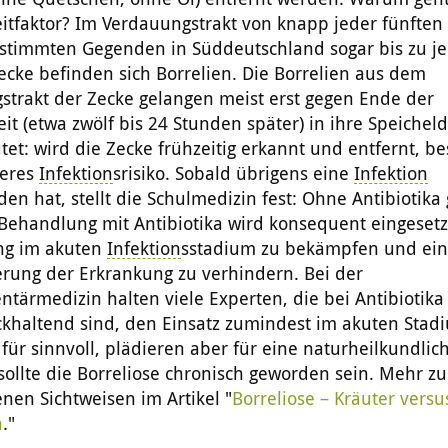
itfaktor? Im Verdauungstrakt von knapp jeder fünften
estimmten Gegenden in Süddeutschland sogar bis zu j
ecke befinden sich Borrelien. Die Borrelien aus dem
strakt der Zecke gelangen meist erst gegen Ende der
it (etwa zwölf bis 24 Stunden später) in ihre Speichel
et: wird die Zecke frühzeitig erkannt und entfernt, be
geres
Infektion
srisiko. Sobald übrigens eine
Infektion
den hat, stellt die Schulmedizin fest: Ohne Antibiotika
 Behandlung mit Antibiotika wird konsequent eingesetz
ng im akuten
Infektion
sstadium zu bekämpfen und ei
erung der Erkrankung zu verhindern. Bei der
ärmedizin halten viele Experten, die bei Antibiotika
ckhaltend sind, den Einsatz zumindest im akuten Stad
 für sinnvoll, plädieren aber für eine naturheilkundlic
sollte die Borreliose chronisch geworden sein. Mehr z
nen Sichtweisen im Artikel "
Borreliose – Kräuter versu
a
."