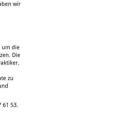
ben wir
d um die
zen. Die
aktiker.
ate zu
 und
7 61 53.