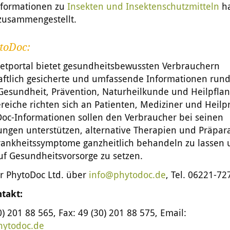
nformationen zu
Insekten und Insektenschutzmitteln
ha
 zusammengestellt.
toDoc:
netportal bietet gesundheitsbewussten Verbrauchern
aftlich gesicherte und umfassende Informationen run
Gesundheit, Prävention, Naturheilkunde und Heilpflan
iche richten sich an Patienten, Mediziner und Heilpr
Doc-Informationen sollen den Verbraucher bei seinen
ungen unterstützen, alternative Therapien und Präpar
rankheitssymptome ganzheitlich behandeln zu lassen
uf Gesundheitsvorsorge zu setzen.
ur PhytoDoc Ltd. über
info@phytodoc.de
, Tel. 06221-72
takt:
0) 201 88 565, Fax: 49 (30) 201 88 575, Email:
ytodoc.de