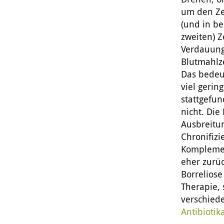
um den Ze
(und in b
zweiten) Z
Verdauung
Blutmahlze
Das bedeut
viel gerin
stattgefun
nicht. Die
Ausbreitu
Chronifizi
Komplement
eher zurü
Borreliose
Therapie, 
verschiede
Antibiotik