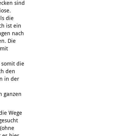
ecken sind
iose.
ls die
h ist ein
Tagen nach
en. Die
 mit
 somit die
ch den
n in der
n ganzen
 die Wege
gesucht
 (ohne
 es hier