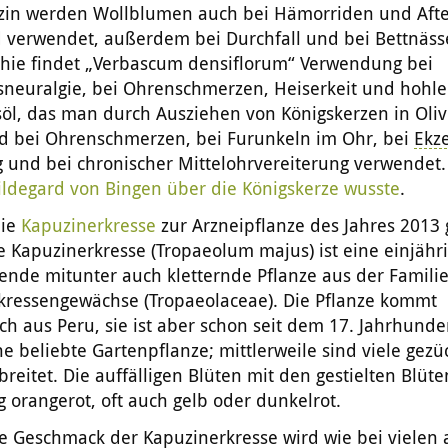
zin werden Wollblumen auch bei Hämorriden und Afte
d verwendet, außerdem bei Durchfall und bei Bettnäss
ie findet „Verbascum densiflorum“ Verwendung bei
sneuralgie, bei Ohrenschmerzen, Heiserkeit und hohl
söl, das man durch Ausziehen von Königskerzen in Oli
ird bei Ohrenschmerzen, bei Furunkeln im Ohr, bei
Ekz
 und bei chronischer Mittelohrvereiterung verwendet.
ildegard von Bingen über die Königskerze wusste
.
die
Kapuzinerkresse
zur Arzneipflanze des Jahres 2013
 Kapuzinerkresse (Tropaeolum majus) ist eine einjähri
ende mitunter auch kletternde Pflanze aus der Famili
kressengewächse (Tropaeolaceae). Die Pflanze kommt
ch aus Peru, sie ist aber schon seit dem 17. Jahrhunder
e beliebte Gartenpflanze; mittlerweile sind viele gezü
breitet. Die auffälligen Blüten mit den gestielten Blüt
g orangerot, oft auch gelb oder dunkelrot.
fe Geschmack der Kapuzinerkresse wird wie bei vielen