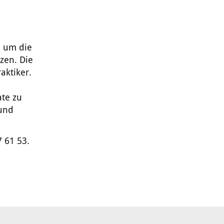
d um die
zen. Die
aktiker.
ate zu
 und
7 61 53.