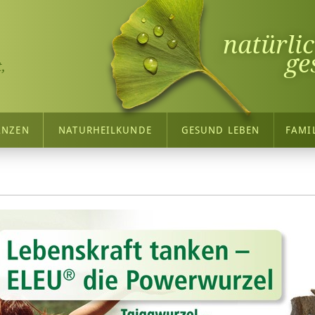
natürli
ge
,
ANZEN
NATURHEILKUNDE
GESUND LEBEN
FAMI