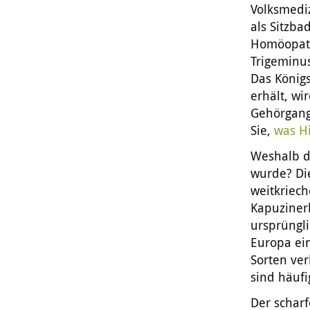
Volksmedi
als Sitzba
Homöopath
Trigeminu
Das König
erhält, w
Gehörgang
Sie,
was H
Weshalb 
wurde? Die
weitkriech
Kapuziner
ursprüngli
Europa ein
Sorten ver
sind häufi
Der schar