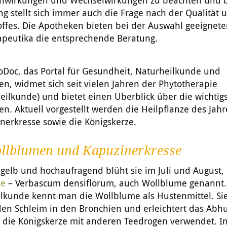
nwirkungen und Wechselwirkungen zu beachten und b
g stellt sich immer auch die Frage nach der Qualität
ffes. Die Apotheken bieten bei der Auswahl geeignete
apeutika die entsprechende Beratung.
oDoc, das Portal für Gesundheit, Naturheilkunde und
en, widmet sich seit vielen Jahren der
Phytotherapie
eilkunde) und bietet einen Überblick über die wichtig
en. Aktuell vorgestellt werden die Heilpflanze des Jahr
nerkresse sowie die Königskerze.
llblumen und Kapuzinerkresse
elb und hochaufragend blüht sie im Juli und August, 
ze
– Verbascum densiflorum, auch Wollblume genannt.
lkunde kennt man die Wollblume als Hustenmittel. Sie
den Schleim in den Bronchien und erleichtert das Abh
d die Königskerze mit anderen Teedrogen verwendet. I