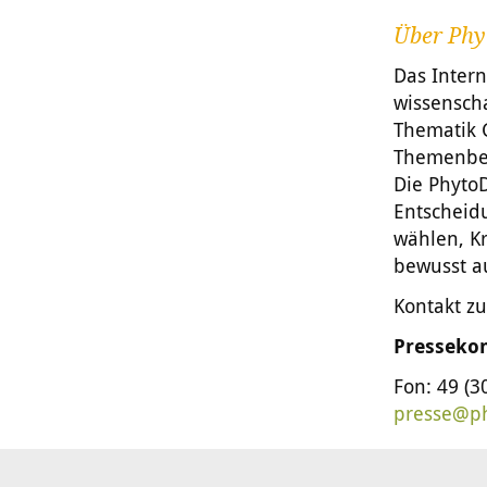
Über Phy
Das Inter
wissensch
Thematik 
Themenbere
Die Phyto
Entscheid
wählen, K
bewusst a
Kontakt z
Pressekon
Fon: 49 (3
presse@ph