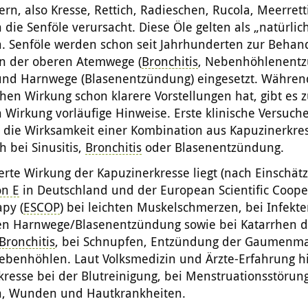
ern, also Kresse, Rettich, Radieschen, Rucola, Meerret
 die Senföle verursacht. Diese Öle gelten als „natürlic
ka. Senföle werden schon seit Jahrhunderten zur Behan
n der oberen Atemwege (
Bronchitis
, Nebenhöhlenentz
und Harnwege (Blasenentzündung) eingesetzt. Währen
chen Wirkung schon klarere Vorstellungen hat, gibt es z
n Wirkung vorläufige Hinweise. Erste klinische Versuch
n die Wirksamkeit einer Kombination aus Kapuzinerkre
h bei Sinusitis,
Bronchitis
oder Blasenentzündung.
erte Wirkung der Kapuzinerkresse liegt (nach Einschät
n E
in Deutschland und der European Scientific Coope
py (
ESCOP
) bei leichten Muskelschmerzen, bei Infekt
en Harnwege/Blasenentzündung sowie bei Katarrhen d
Bronchitis
, bei Schnupfen, Entzündung der Gaumenm
ebenhöhlen. Laut Volksmedizin und Ärzte-Erfahrung hi
resse bei der Blutreinigung, bei Menstruationsstörun
n, Wunden und Hautkrankheiten.