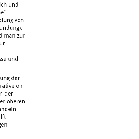
tich und
he“
dlung von
ündung),
d man zur
ur
e
sse und
zung der
rative on
en der
er oberen
andeln
lft
gen,