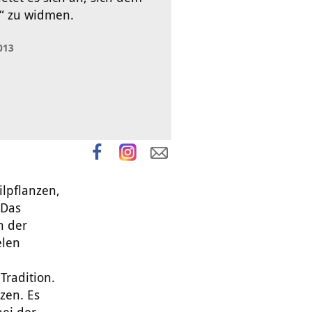
“ zu widmen.
013
ilpflanzen,
 Das
n der
elen
Tradition.
zen. Es