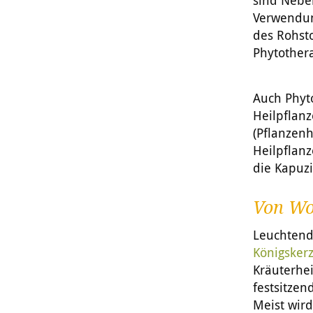
sind Nebe
Verwendun
des Rohsto
Phytother
Auch Phyt
Heilpflanz
(Pflanzenh
Heilpflanz
die Kapuzi
Von Wo
Leuchtendg
Königsker
Kräuterhei
festsitzen
Meist wir