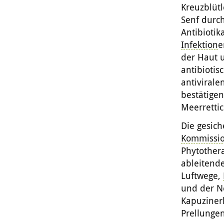
Kreuzblütl
Senf durch
Antibioti
Infektion
e
der Haut 
antibiotis
antivirale
bestätige
Meerrettic
Die gesich
Kommissio
Phytothera
ableitend
Luftwege,
und der N
Kapuzinerk
Prellunge