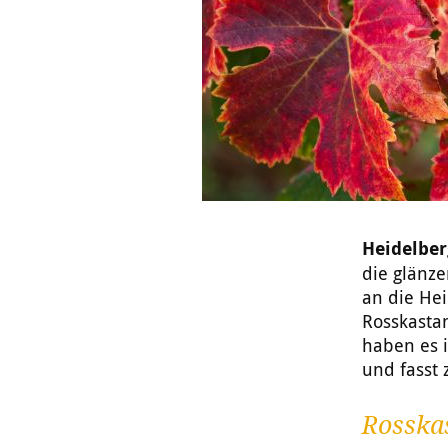
Heidelber
die glänz
an die Hei
Rosskastan
haben es i
und fasst
Rosska