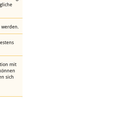
gliche
t werden.
estens
tion mit
 können
en sich