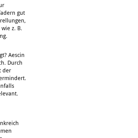
ur
fadern gut
rellungen,
wie z. B.
ng.
gt? Aescin
ch. Durch
t der
vermindert.
nfalls
elevant.
nkreich
samen