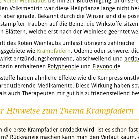
es
Roten Weinlaubs
bis hin zur Blutreinigung. In unsere
llen Volksmedizin war diese Heilpflanze lange nicht be
h aber gerade. Bekannt durch die Winzer sind die posi
rstampfter Trauben auf die Beine, die Wirkstoffe sitze
n Blättern, welche erst nach der Weinlese geerntet we
aft des Roten Weinlaubs umfasst übrigens zahlreiche
gsgebiete wie
Krampfadern
,
Ödeme
oder schwere, dic
wirkt entzündungshemmend, abschwellend und
antio
 darin enthaltenen
Polyphenol
e und
Flavonoid
e.
sstoffe haben ähnliche Effekte wie die Kompressionsth
reduzierende Medikamente. Diese Wirkung haben so
als auch Therapeuten mit gut bis zufriedenstellend be
ar Hinweise zum Thema Krampfadern
die erste Krampfader entdeckt wird, ist es schon fast 
m? Rückgängig machen kann man den Verlauf kaum. A