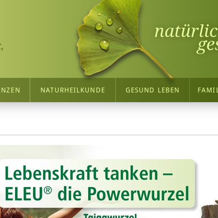
natürli
ge
,
ANZEN
NATURHEILKUNDE
GESUND LEBEN
FAMI