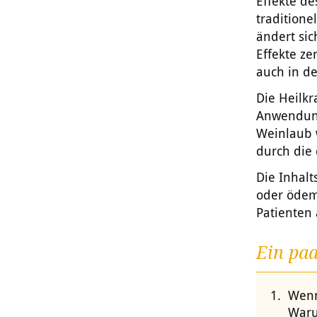
Effekte d
traditione
ändert sic
Effekte ze
auch in de
Die Heilkr
Anwendun
Weinlaub 
durch die
Die Inhalt
oder ödem
Patienten 
Ein pa
Wenn 
Waru