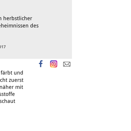
 herbstlicher
eheimnissen des
017
 färbt und
cht zuerst
 näher mit
sstoffe
schaut