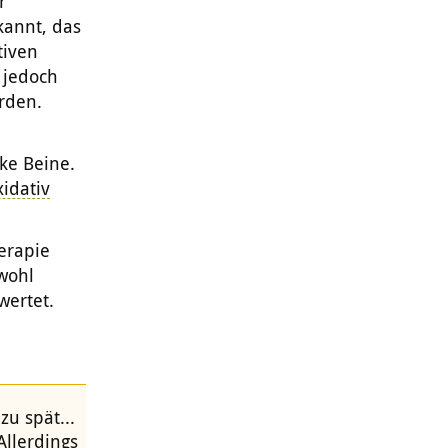
r
kannt, das
tiven
n jedoch
rden.
ke Beine.
xidativ
erapie
wohl
wertet.
zu spät...
llerdings