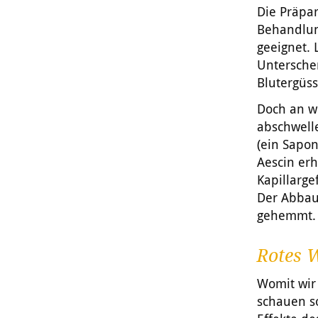
Die Präpa
Behandlun
geeignet. 
Untersche
Blutergüs
Doch an we
abschwelle
(ein Sapon
Aescin erh
Kapillarge
Der Abbau
gehemmt. 
Rotes 
Womit wir
schauen s