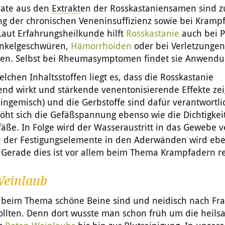
rate aus den
Extrakt
en der Rosskastaniensamen sind z
g der chronischen Veneninsuffizienz sowie bei Kramp
Laut Erfahrungsheilkunde hilft
Rosskastanie
auch bei P
nkelgeschwüren,
Hämorrhoiden
oder bei Verletzungen 
sen. Selbst bei Rheumasymptomen findet sie Anwendu
lchen Inhaltsstoffen liegt es, dass die Rosskastanie
nd wirkt und stärkende venentonisierende Effekte zei
ingemisch) und die Gerbstoffe sind dafür verantwortli
öht sich die Gefäßspannung ebenso wie die Dichtigkei
fäße. In Folge wird der Wasseraustritt in das Gewebe 
 der Festigungselemente in den Aderwänden wird ebe
Gerade dies ist vor allem beim Thema Krampfadern r
Weinlaub
 beim Thema schöne Beine sind und neidisch nach Fra
ollten. Denn dort wusste man schon früh um die heil