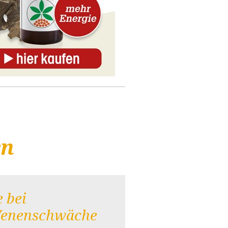
en
e bei
Venenschwäche