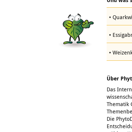
Und was 
Quarkwi
Essigab
Weizenk
Über Phy
Das Inter
wissensch
Thematik 
Themenbere
Die Phyto
Entscheid