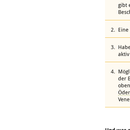
gibt
Besc
Eine
Habe
akti
Mögl
der 
oben
Öde
Vene