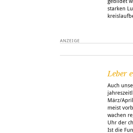
gebildet w
starken L
kreislauf
Leber e
Auch unser
jahreszei
März/April
meist vor
wachen re
Uhr der ch
Ist die Fu