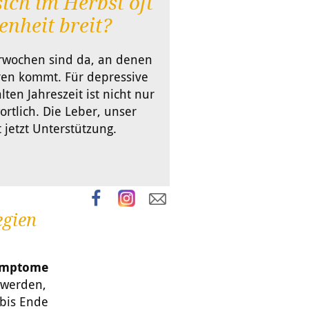
ch im Herbst oft
nheit breit?
wochen sind da, an denen
ren kommt. Für depressive
ten Jahreszeit ist nicht nur
rtlich. Die Leber, unser
 jetzt Unterstützung.
egien
ymptome
hwerden,
 bis Ende