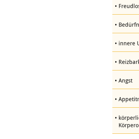
Freudlo
Bedürfn
innere
Reizbark
Angst
Appetit
körperl
Körpero