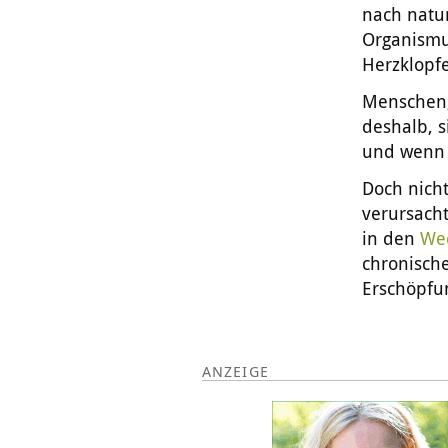
nach natur
Organismu
Herzklopf
Menschen,
deshalb, 
und wenn 
Doch nicht
verursach
in den
We
chronisch
Erschöpfun