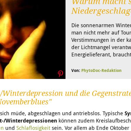
Warum macht si
Niedergeschlage
Die sonnenarmen Winter
man nicht mehr auf Tou
Verstimmungen in der kal
der Lichtmangel verantwo
Energielieferant, braucht
Von:
PhytoDoc-Redaktion
/Winterdepression und die Gegenstrat
Novemberblues"
 sich müde, abgeschlagen und antriebslos. Typische
S
t-/Winterdepressionen
können zudem Kreislaufbesc
en
und
Schlaflosigkeit
sein. Vor allem ab Ende Oktober