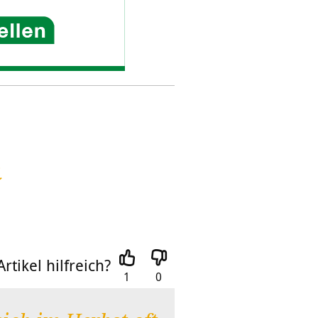
h
rtikel hilfreich?
1
0