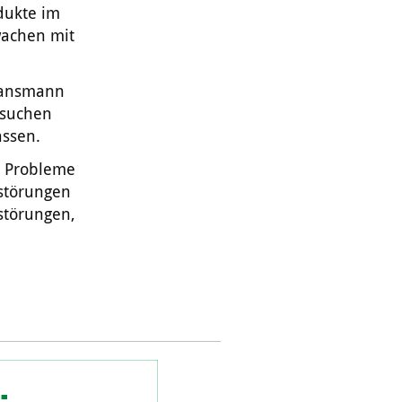
dukte im
wachen mit
 Mansmann
rsuchen
assen.
e Probleme
störungen
störungen,