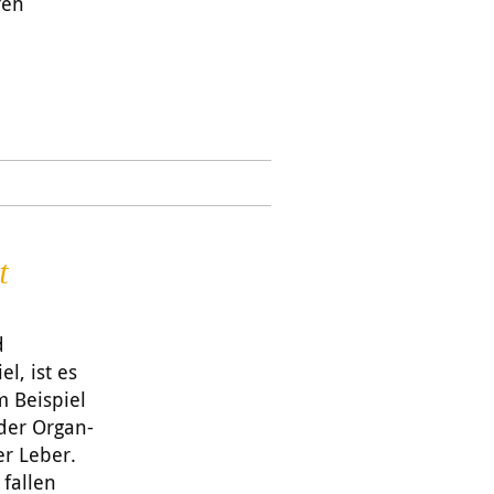
ren
t
d
l, ist es
 Beispiel
der Organ-
er Leber.
 fallen