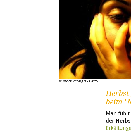
© stock.xchng/skaletto
Herbst-
beim "
Man fühlt
der Herbs
Erkältung