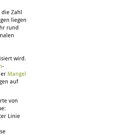
 die Zahl
gen liegen
ahr rund
onalen
siert wird.
n
-
der
Mangel
gen auf
rte von
me:
ter Linie
üse