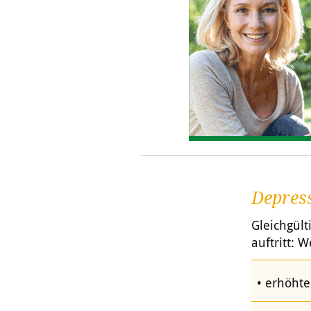
Depres
Gleichgül
auftritt:
erhöht