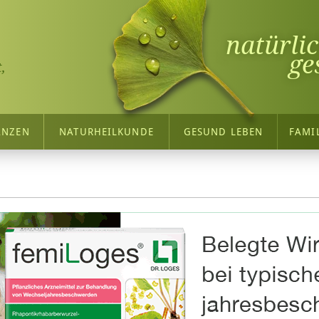
natürli
ge
,
ANZEN
NATURHEILKUNDE
GESUND LEBEN
FAMI