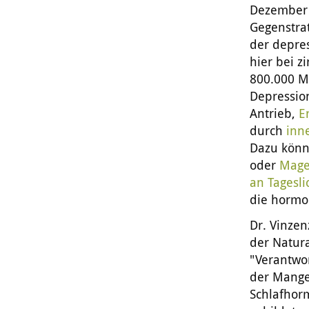
Dezember 
Gegenstrat
der depre
hier bei z
800.000 Me
Depressio
Antrieb,
E
durch
inn
Dazu könn
oder
Mage
an Tagesli
die hormo
Dr. Vinze
der Natura
"Verantwor
der Mange
Schlafhor