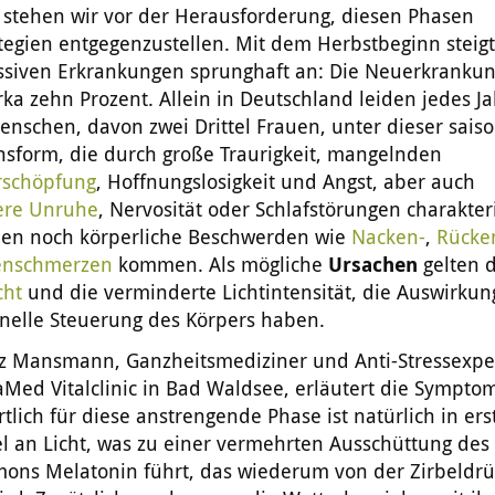
stehen wir vor der Herausforderung, diesen Phasen
egien entgegenzustellen. Mit dem Herbstbeginn steigt
ssiven Erkrankungen sprunghaft an: Die Neuerkrankun
irka zehn Prozent. Allein in Deutschland leiden jedes J
nschen, davon zwei Drittel Frauen, unter dieser sais
nsform, die durch große Traurigkeit, mangelnden
rschöpfung
, Hoffnungslosigkeit und Angst, aber auch
ere Unruhe
, Nervosität oder Schlafstörungen charakteri
en noch körperliche Beschwerden wie
Nacken-
,
Rücke
nschmerzen
kommen. Als mögliche
Ursachen
gelten 
cht
und die verminderte Lichtintensität, die Auswirkun
nelle Steuerung des Körpers haben.
nz Mansmann, Ganzheitsmediziner und Anti-Stressexpe
Med Vitalclinic in Bad Waldsee, erläutert die Sympto
tlich für diese anstrengende Phase ist natürlich in ers
l an Licht, was zu einer vermehrten Ausschüttung des
mons Melatonin führt, das wiederum von der Zirbeldr