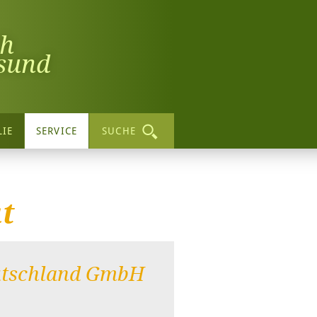
ch
sund
LIE
SERVICE
SUCHE
t
utschland GmbH