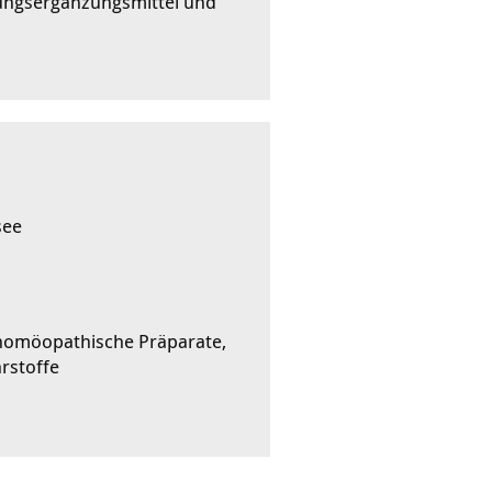
rungsergänzungsmittel und
see
 homöopathische Präparate,
rstoffe