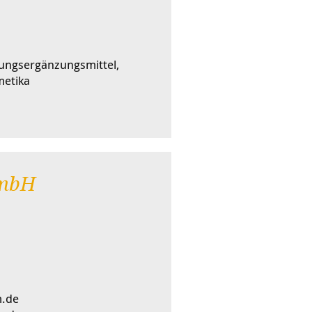
ngsergänzungsmittel,
metika
mbH
m.de