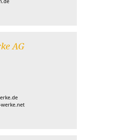
m.de
ke AG
erke.de
-werke.net