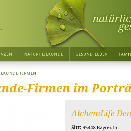
natürli
ge
,
ANZEN
NATURHEILKUNDE
GESUND LEBEN
FAMI
ILKUNDE-FIRMEN
nde-Firmen im Porträ
AlchemLife De
Sitz:
95448 Bayreuth