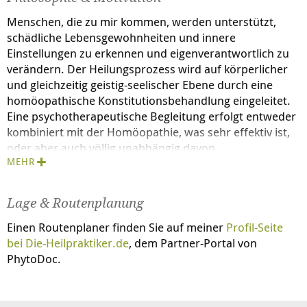
Menschen, die zu mir kommen, werden unterstützt,
schädliche Lebensgewohnheiten und innere
Einstellungen zu erkennen und eigenverantwortlich zu
verändern. Der Heilungsprozess wird auf körperlicher
und gleichzeitig geistig-seelischer Ebene durch eine
homöopathische Konstitutionsbehandlung eingeleitet.
Eine psychotherapeutische Begleitung erfolgt entweder
kombiniert mit der Homöopathie, was sehr effektiv ist,
oder aber auch völlig unabhängig davon.
MEHR
Mein Ziel ist es, Menschen auf ihrem Weg in ein
gesundes, zufriedenes und glückliches Leben mit
meinem Wissen und meiner Erfahrung zu begleiten.
Lage & Routenplanung
Einen Routenplaner finden Sie auf meiner
Profil-Seite
bei
Die-Heilpraktiker.de
, dem Partner-Portal von
PhytoDoc.