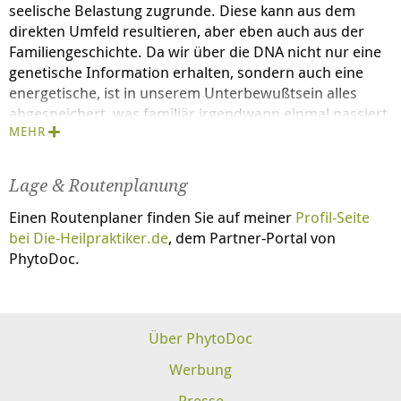
seelische Belastung zugrunde. Diese kann aus dem
direkten Umfeld resultieren, aber eben auch aus der
Familiengeschichte. Da wir über die DNA nicht nur eine
genetische Information erhalten, sondern auch eine
energetische, ist in unserem Unterbewußtsein alles
abgespeichert, was familiär irgendwann einmal passiert
MEHR
ist - auch wenn wir die betreffenden Personen
persönlich nie kennengelernt haben ! Und unser
familiäres Gewissen verleitet uns unterbewußt immer
Lage & Routenplanung
wieder dazu, uns mit schweren Schicksal betroffen zu
fühlen und aus einem unbewußten Mitleid heraus, das
Einen Routenplaner finden Sie auf meiner
Profil-Seite
Leben vergangener Generationen zu wiederholen. Jeder
bei
Die-Heilpraktiker.de
, dem Partner-Portal von
von uns kennt das, das ein Verwandter sagt: "Du
PhytoDoc.
erinnerst mich total an Oma Lise"... obwohl Sie selber
diese Oma vielleicht nie erlebt haben, tragen Sie ihre
Züge und Ihr Verhalten in sich und damit leider auch
Über PhytoDoc
manchmal die Schattenseiten einer Person. Meine
Aufgabe ist es, diese negative Kopie solcher Seiten
Werbung
aufzudecken und abzulösen und Ihnen damit Blockaden
Presse