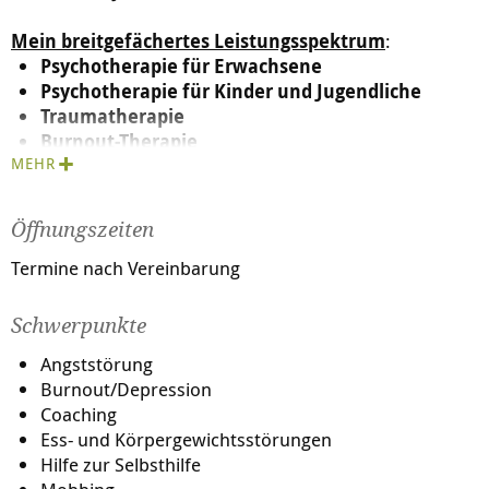
Mein breitgefächertes Leistungsspektrum
:
Psychotherapie für Erwachsene
Psychotherapie für Kinder und Jugendliche
Traumatherapie
Burnout-Therapie
MEHR
Psychologische Beratung
Lebensberatung
Systemische Beratung
Öffnungszeiten
Persönlichkeitsentwicklung
Coaching
Termine nach Vereinbarung
Berufliches Coaching
Selbstbewusstseins- Training
Schwerpunkte
Paarberatung, Paartherapie
Angststörung
Entspannungsverfahren
Burnout/Depression
Familienaufstellungen
Coaching
Raucherentwöhnung
Ess- und Körpergewichtsstörungen
Hilfe zur Selbsthilfe