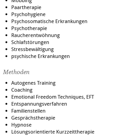
Mobbing
Methoden:
Paartherapie
Psychohygiene
Die Methoden sind sehr effektiv, vielfältig,
Psychosomatische Erkrankungen
abwechslungsreich, individuell und untereinander
Psychotherapie
kombinierbar, z.B. :
Raucherentwöhnung
Gesprächstherapie
Schlafstörungen
Tiefenpsychologisch fundierte Psychotherapie
Stressbewältigung
Verhaltenstherapeutische Methoden
psychische Erkrankungen
Lösungsfokussierte Kurzzeitherapie
Traumatherapie (z.B. PITT)
NLP
Methoden
Hypnose, Hypnotherapie
Autogenes Training
Energetische Psychotherapie
Coaching
Klopfakupressur
Emotional Freedom Techniques, EFT
Kinesiologischer Muskeltest
Entspannungsverfahren
EFT
Familienstellen
EDxTM
Gesprächstherapie
Systemische Aufstellungen
Hypnose
Anwendungsgebiete:
Lösungsorientierte Kurzzeittherapie