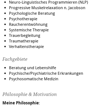
Neuro-Linguistisches Programmieren (NLP)
Die Anwendungsgebiete sind sehr vielfältig, z.B.:
Progressive Muskelrelaxation n. Jacobson
Psychologische Beratung
psychische Probleme
Psychotherapie
Sinn- und Lebenskrisen
Raucherentwöhnung
Burnout
Systemische Therapie
Angststörungen und Phobien
Trauerbegleitung
Prüfungsangst und Lampenfieber
Traumatherapie
Depressionen
Verhaltenstherapie
Selbstwertproblematik
Midlife-Crisis
Fachgebiete
Veränderungsprozesse
Beratung und Lebenshilfe
Schlafstörungen
Psychische/Psychiatrische Erkrankungen
nervöse Unruhe
Psychosomatische Medizin
Mobbing
Beziehungsprobleme
Philosophie & Motivation
Meine Philosophie
: