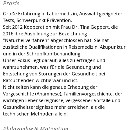
Studenten seit 2006 Botanische Führungen zum
Praxis
besseren Verständnis von Heilpflanzen durch.
Große Erfahrung in Labormedizin, Auswahl geeigneter
September 2003 Aufnahme in die Deutsche Vereinigung
Tests, Schwerpunkt Prävention.
der Hochschullehrer und Lehrbeauftragten und
Seit 2012 Kooperation mit Frau Dr. Tina Geppert, die
Anerkennung als Akademische Lehrpraxis der
2016 ihre Ausbildung zur Bezeichnung
Universität Heidelberg.
"Naturheilverfahren" abgeschlossen hat. Sie hat
Seit 2004 bis 2018 Leitung des Qualitätszirkels Lehre und
zusätzliche Qualifikationen in Reisemedizin, Akupunktur
Forschung in der Allgemeinmedizin der Universität
und in der Schröpfkopfbehandlung:
Heidelberg zusammen mit Frau Dr. Christiane Eicher.
Unser Fokus liegt darauf, alles zu erfragen und
Seit Februar 2005 Mitarbeit als ärztlicher Leiter am
wahrzunehmen, was für die Gesundung und
Internetportal www.phytodoc.de (Leitung Dipl.-Chem.
Entstehung von Störungen der Gesundheit bei
Oliver Bosnjak) zusammen mit Dipl.-Umweltwiss. Frau
Ratsuchenden wichtig war und ist.
Corinna Heyer, Frau Dr. Dipl.-Biol. Corinna Cappellaro,
Nicht selten kann die genaue Erhebung der
Herrn Prof. Michael Wink, Direktor am Institut für
Vorgeschichte (Anamnese), Familienvorgeschichte, der
Pharmazie und Molekulare Biolotechnologie der
wichtigen Lebensereignisse, vergessener Vorfälle und
Universität Heidelberg, Prof. Heinz Schilcher,
Gesundheitsereignisse mehr erreichen, als die
international bekannter Phytopharmakologe und
technischen Methoden allein.
Buchautor, Dr. Dipl.-Chem. Roswitha Kraft und Dipl.-
Ökotroph. Dr. Gunda Backes.
Hier werden Heilpflanzen und
Philosophie & Motivation