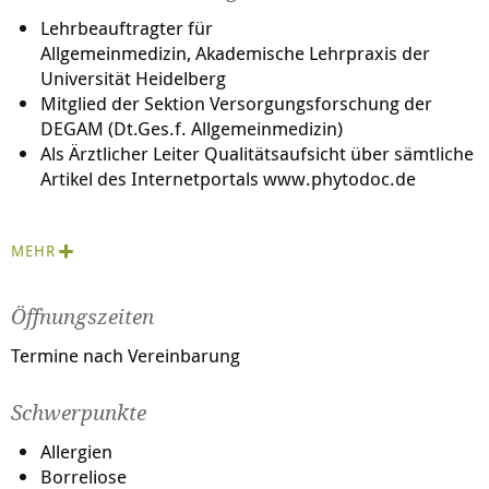
Lehrbeauftragter für
Allgemeinmedizin, Akademische Lehrpraxis der
Universität Heidelberg
Mitglied der Sektion Versorgungsforschung der
DEGAM (Dt.Ges.f. Allgemeinmedizin)
Als Ärztlicher Leiter Qualitätsaufsicht über sämtliche
Artikel des Internetportals
www.phytodoc.de
Aktuell:
MEHR
Stellungnahme zum Stellenwert und zur Gefährlichkeit
der "Pille" (
Öffnungszeiten
dr-musselmann.de
).
Termine nach Vereinbarung
Seit 2012 Leitung eine dreijährigen
Versorgungsforschungsprojektes zum direkten
Schwerpunkte
Vergleich naturheilkundlicher und konventioneller
Medizin. Näheres unter Werdegang und Studien auf
Allergien
meiner Praxiswebsite und s. ganz unten.
Borreliose