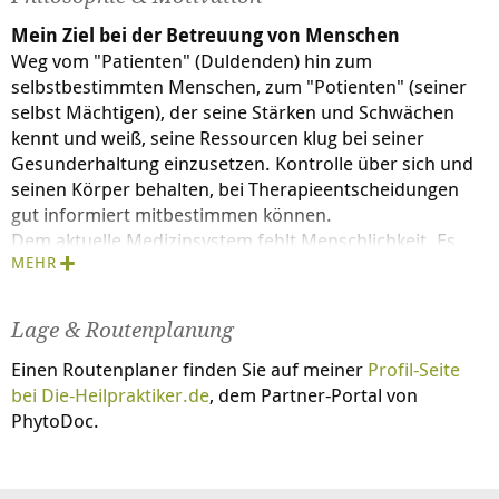
Nahrungsergänzungsmittel unabhängig
Mein Ziel bei der Betreuung von Menschen
wissenschaftlich bewertet.
Weg vom "Patienten" (Duldenden) hin zum
Ab Oktober 2005 Beteiligung an Planung und
selbstbestimmten Menschen, zum "Potienten" (seiner
Durchführung einer wissenschaftlichen Untersuchung
selbst Mächtigen), der seine Stärken und Schwächen
zum Thema Nutzung und Evaluation
kennt und weiß, seine Ressourcen klug bei seiner
Naturheilkundlicher Methoden in
Gesunderhaltung einzusetzen. Kontrolle über sich und
allgemeinmedizinischen Praxen (Leitung Dr. Stefanie
seinen Körper behalten, bei Therapieentscheidungen
Joos, Prof. Joachim Szescenyi, Abteilung
gut informiert mitbestimmen können.
Allgemeinmedizin, Universität Heidelberg). Abschluss
Dem aktuelle Medizinsystem fehlt Menschlichkeit. Es
der Studie 2007 unter Beteiligung von 1500
MEHR
herrscht ein mechanistisches Menschenbild vor,
niedergelassenen KollegInnen (Responderrate bei 3000
unzählige "Studien" und Autoritäten wollen unseren
Angeschriebenen über 50%).
Therapiealltag bestimmen.
Lage & Routenplanung
Unkonventionelle, nicht schulmedizinische Methoden
Beteiligung am Kompetenzzentrum Allgemeinmedizin
sind, geeignet eingesetzt, eine sehr fruchtbare
Einen Routenplaner finden Sie auf meiner
Profil-Seite
unter Leitung von Frau Prof. Dr. Stefanie Joos. Eine
Ergänzung und oft auch Ersatz in der Therapie. Es ist
bei
Die-Heilpraktiker.de
, dem Partner-Portal von
Initiative zur Förderung der hausärztlichen Medizin mit
wichtig, Stärken und Schwächen der Naturheilverfahren
PhytoDoc.
Förderung durch das BMFT (Bundesministerium für
und ihre Grenzen zu kennen. Scharlatanerie muss
Forschung und Technologie) u.a. Daraus gingen bisher
bekämpft werden. Sorgfältige Auswahl fundierter
sechs Veröffentlichungen hervor.
naturheilkundlicher Wege, Nachhaltigkeit auch in der