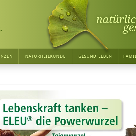
natürli
ge
,
ANZEN
NATURHEILKUNDE
GESUND LEBEN
FAMI