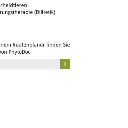
cheidtieren
ungstherapie (Diätetik)
inem Routenplaner finden Sie
 von PhytoDoc: