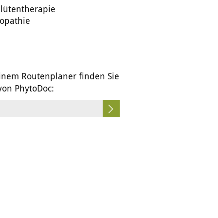
lütentherapie
opathie
inem Routenplaner finden Sie
 von PhytoDoc: