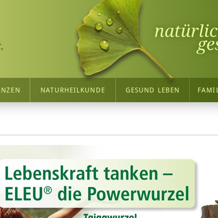
natürli
ge
,
ANZEN
NATURHEILKUNDE
GESUND LEBEN
FAMI