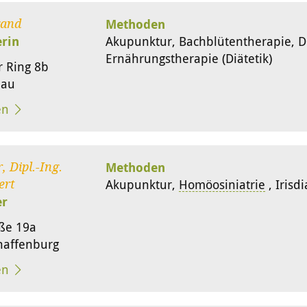
Methoden
and
erin
Akupunktur, Bachblütentherapie, 
Ernährungstherapie (Diätetik)
 Ring 8b
nau
en
Methoden
, Dipl.-Ing.
Akupunktur,
Homöosiniatrie
, Irisd
ert
er
ße 19a
haffenburg
en