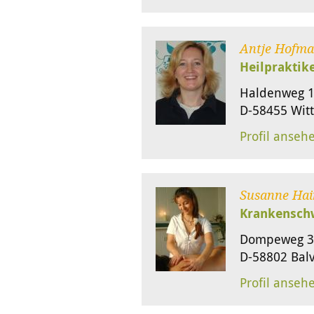
Antje Hofma
Heilpraktik
Haldenweg 
D-58455 Wit
Profil anseh
Susanne Hai
Krankensch
Dompeweg 3
D-58802 Bal
Profil anseh