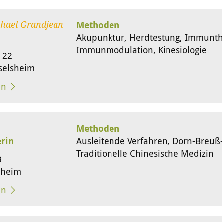
Methoden
chael Grandjean
Akupunktur, Herdtestung, Immunth
Immunmodulation, Kinesiologie
 22
selsheim
en
Methoden
erin
Ausleitende Verfahren, Dorn-Breu
Traditionelle Chinesische Medizin
9
kheim
en