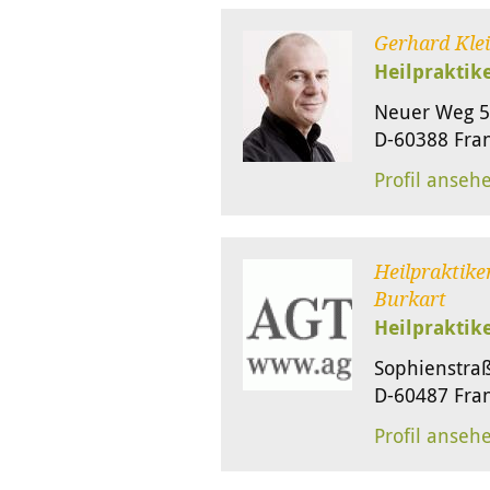
Gerhard Kle
Heilpraktik
Neuer Weg 5
D-60388 Fran
Profil anseh
Heilpraktiker
Burkart
Heilpraktik
Sophienstra
D-60487 Fran
Profil anseh