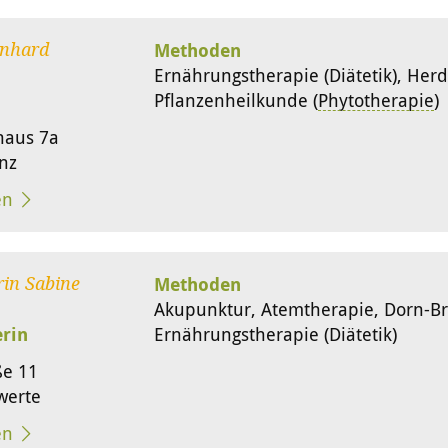
Methoden
rnhard
Ernährungstherapie (Diätetik), Her
Pflanzenheilkunde (
Phytotherapie
)
haus 7a
nz
en
Methoden
rin Sabine
Akupunktur, Atemtherapie, Dorn-B
erin
Ernährungstherapie (Diätetik)
ße 11
werte
en