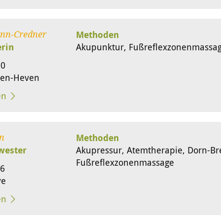
Methoden
nn-Credner
erin
Akupunktur, Fußreflexzonenmassag
10
ten-Heven
en
Methoden
n
wester
Akupressur, Atemtherapie, Dorn-B
Fußreflexzonenmassage
6
ve
en