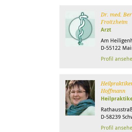
Dr. med. Be
Froitzheim
Arzt
Am Heiligen
D-55122 Mai
Profil anseh
Heilpraktike
Hoffmann
Heilpraktik
Rathausstra
D-58239 Sch
Profil anseh