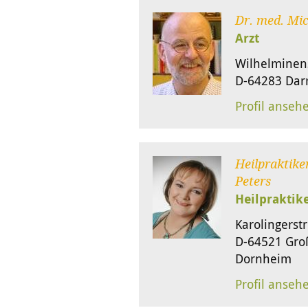
Dr. med. Mi
Arzt
Wilhelminen
D-64283 Dar
Profil anseh
Heilpraktike
Peters
Heilpraktik
Karolingerstr
D-64521 Gro
Dornheim
Profil anseh