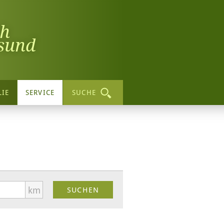
ch
sund
LIE
SERVICE
SUCHE
km