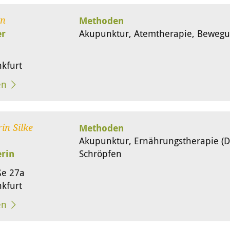
Methoden
in
er
Akupunktur, Atemtherapie, Bewegu
kfurt
en
Methoden
in Silke
Akupunktur, Ernährungstherapie (Di
erin
Schröpfen
ße 27a
kfurt
en