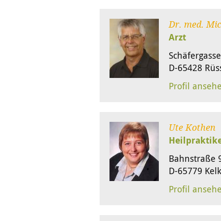
Dr. med. Mi
Arzt
Schäfergasse
D-65428 Rüs
Profil anseh
Ute Kothen
Heilpraktik
Bahnstraße 
D-65779 Kel
Profil anseh