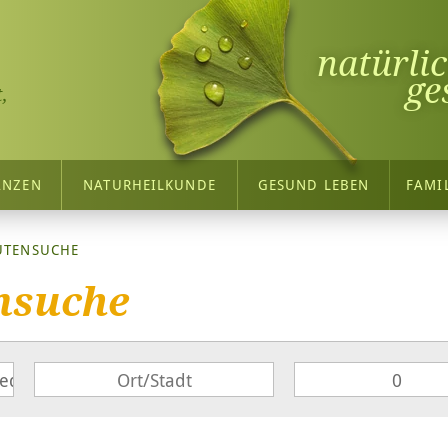
natürli
ge
,
ANZEN
NATURHEILKUNDE
GESUND LEBEN
FAMI
UTENSUCHE
nsuche