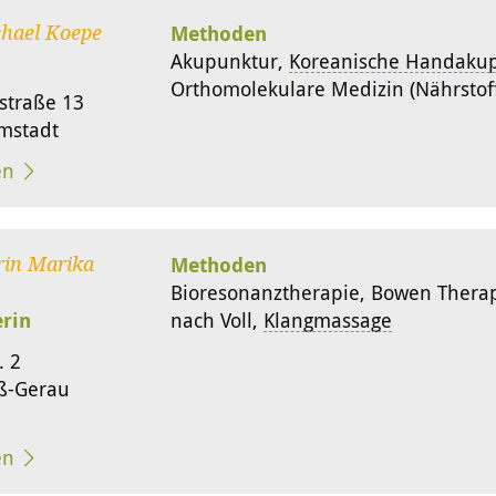
Methoden
chael Koepe
Akupunktur,
Koreanische Handaku
Orthomolekulare Medizin (Nährstof
straße 13
mstadt
en
Methoden
rin Marika
Bioresonanztherapie, Bowen Therap
erin
nach Voll,
Klangmassage
. 2
ß-Gerau
en