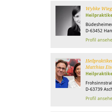
Wybke Wieg
Heilpraktik
Büdesheimer
D-63452 Ha
Profil anseh
Heilpraktiker
Matthias Eis
Heilpraktik
Frohsinnstra
D-63739 Asc
Profil anseh