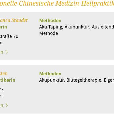
onelle Chinesische Medizin-Heilprakti
Methoden
anca Stauder
erin
Aku-Taping, Akupunktur, Ausleiten
Methode
straße 70
nn
en
Methoden
sten
tikerin
Akupunktur, Blutegeltherapie, Eigen
27
rf
en