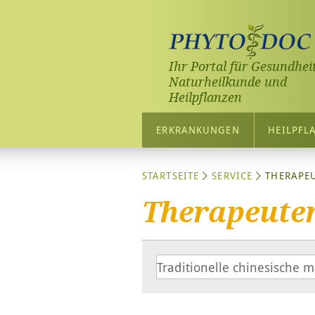
Ihr Portal für Gesundheit
Naturheilkunde und
Heilpflanzen
ERKRANKUNGEN
HEILPFL
STARTSEITE
SERVICE
THERAPE
Therapeute