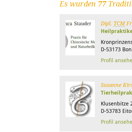
Es wurden
77
Traditi
Dipl.
TCM
Fr
Heilpraktik
Kronprinzen
D-53173 Bo
Profil anseh
Susanne Kir
Tierheilprak
Klusenbitze 
D-53783 Eito
Profil anseh