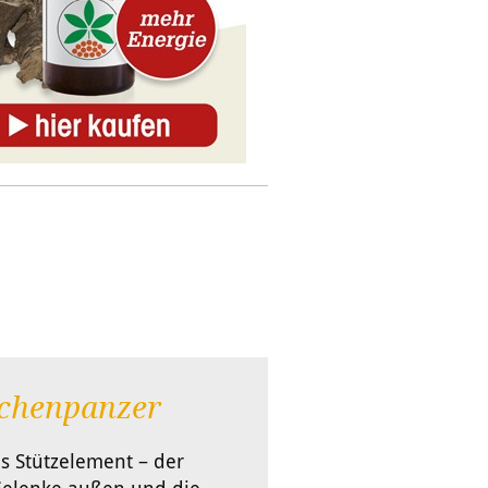
schenpanzer
as Stützelement – der