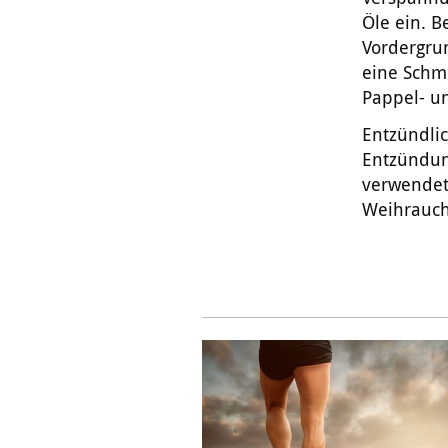
Öle ein. B
Vordergru
eine Schme
Pappel- u
Entzündli
Entzündun
verwendet
Weihrauch