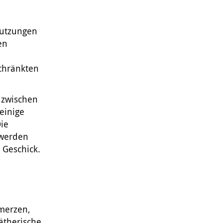
nutzungen
en
schränkten
 zwischen
einige
ie
hwerden
 Geschick.
merzen,
ätherische