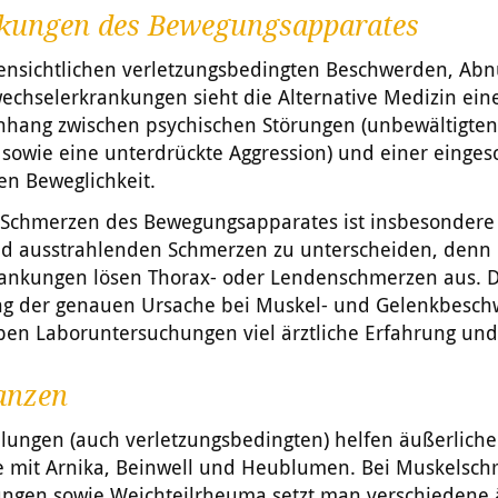
kungen des Bewegungsapparates
ensichtlichen verletzungsbedingten Beschwerden, Ab
echselerkrankungen sieht die Alternative Medizin ein
ang zwischen psychischen Störungen (unbewältigten
 sowie eine unterdrückte Aggression) und einer einge
en Beweglichkeit.
n Schmerzen des Bewegungsapparates ist insbesondere
nd ausstrahlenden Schmerzen zu unterscheiden, denn 
ankungen lösen Thorax- oder Lendenschmerzen aus. D
ung der genauen Ursache bei Muskel- und Gelenkbesc
ben Laboruntersuchungen viel ärztliche Erfahrung und
anzen
lungen (auch verletzungsbedingten) helfen äußerliche
 mit Arnika, Beinwell und Heublumen. Bei Muskelsch
ngen sowie Weichteilrheuma setzt man verschiedene 