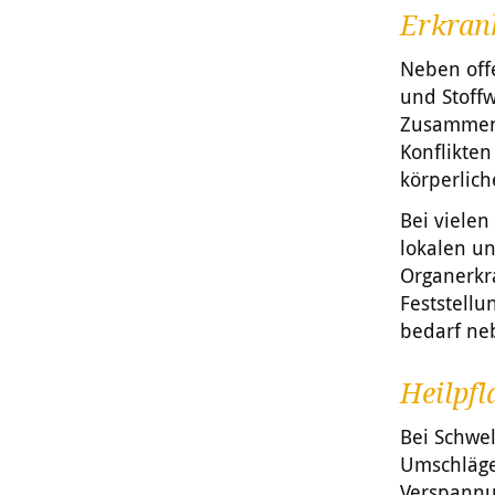
Erkran
Neben off
und Stoffw
Zusammenh
Konflikten
körperlich
Bei viele
lokalen u
Organerkr
Feststell
bedarf ne
Heilpfl
Bei Schwel
Umschläge
Verspannu