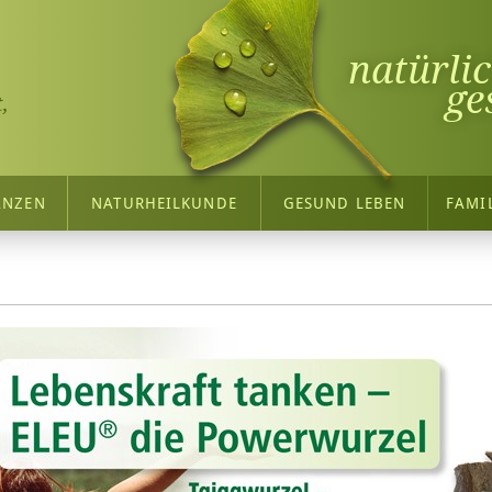
natürli
ge
,
ANZEN
NATURHEILKUNDE
GESUND LEBEN
FAMI