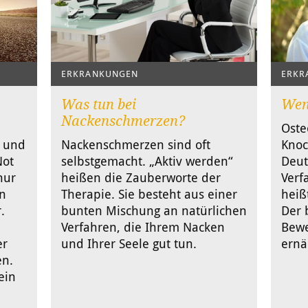
ERKRANKUNGEN
ERKR
Was tun bei
Wen
Nackenschmerzen?
Oste
f und
Nackenschmerzen sind oft
Knoc
Not
selbstgemacht. „Aktiv werden“
Deut
nur
heißen die Zauberworte der
Verf
in
Therapie. Sie besteht aus einer
heiß
.
bunten Mischung an natürlichen
Der 
Verfahren, die Ihrem Nacken
Bewe
er
und Ihrer Seele gut tun.
ernä
en.
ein