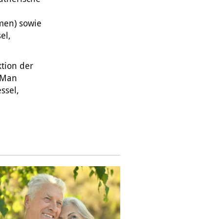
m
men) sowie
el,
tion der
 Man
ssel,