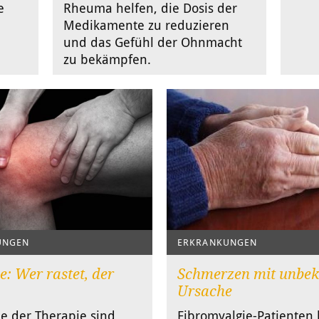
e
Rheuma helfen, die Dosis der
Medikamente zu reduzieren
und das Gefühl der Ohnmacht
zu bekämpfen.
UNGEN
ERKRANKUNGEN
e: Wer rastet, der
Schmerzen mit unbek
Ursache
e der Therapie sind
Fibromyalgie-Patienten