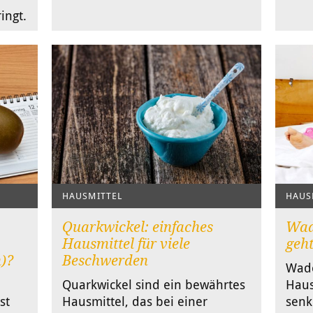
ingt.
HAUSMITTEL
HAUS
Quarkwickel: einfaches
Wade
Hausmittel für viele
geht
n)?
Beschwerden
Wade
Quarkwickel sind ein bewährtes
Haus
st
Hausmittel, das bei einer
senk