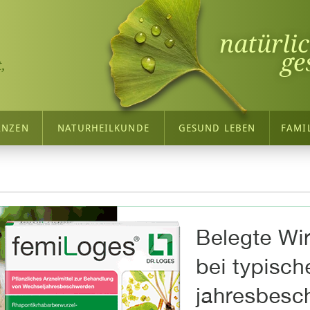
natürli
ge
,
ANZEN
NATURHEILKUNDE
GESUND LEBEN
FAMI