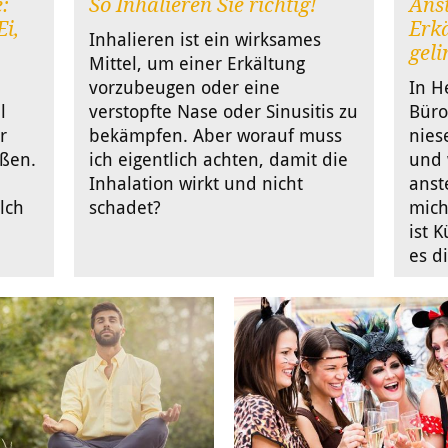
:
So Inhalieren Sie richtig!
Anst
i,
Erkä
Inhalieren ist ein wirksames
geli
Mittel, um einer Erkältung
vorzubeugen oder eine
In H
l
verstopfte Nase oder Sinusitis zu
Büro
r
bekämpfen. Aber worauf muss
nies
eßen.
ich eigentlich achten, damit die
und 
Inhalation wirkt und nicht
anst
lch
schadet?
mich
ist 
es d