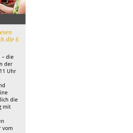
iesen
ch die 6
 – die
nn der
11 Uhr
s
Und
eine
lich die
g mit
en
r vom