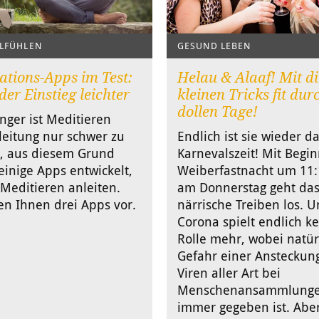
LFÜHLEN
GESUND LEBEN
ations-Apps im Test:
Helau & Alaaf! Mit d
 der Einstieg leichter
kleinen Tricks fit dur
dollen Tage!
nger ist Meditieren
eitung nur schwer zu
Endlich ist sie wieder da
n, aus diesem Grund
Karnevalszeit! Mit Begi
inige Apps entwickelt,
Weiberfastnacht um 11:
Meditieren anleiten.
am Donnerstag geht da
len Ihnen drei Apps vor.
närrische Treiben los. 
Corona spielt endlich k
Rolle mehr, wobei natür
Gefahr einer Ansteckun
Viren aller Art bei
Menschenansammlung
immer gegeben ist. Abe