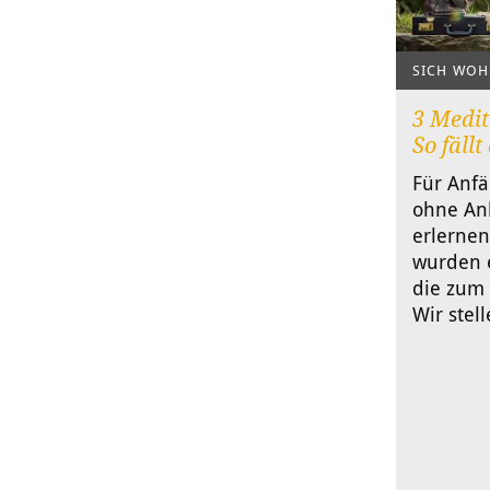
SICH WOH
3 Medit
So fällt
Für Anfä
ohne Anl
erlerne
wurden e
die zum 
Wir stel