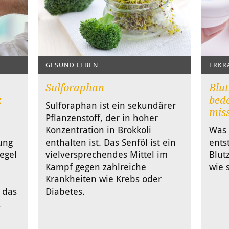
GESUND LEBEN
ERKR
Sulforaphan
Blut
z
bede
Sulforaphan ist ein sekundärer
miss
Pflanzenstoff, der in hoher
Konzentration in Brokkoli
Was 
ung
enthalten ist. Das Senföl ist ein
ents
egel
vielversprechendes Mittel im
Blut
Kampf gegen zahlreiche
wie 
Krankheiten wie Krebs oder
, das
Diabetes.
,