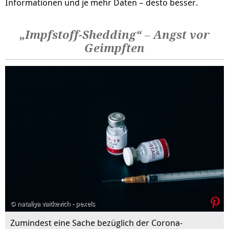
Informationen und je mehr Daten – desto besser.
„Impfstoff-Shedding“ – Angst vor
Geimpften
© nataliya vaitkevich - pexels
Zumindest eine Sache bezüglich der Corona-