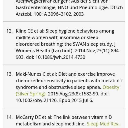
Atemwegserkrankungen: Aus der Sicht von
Gastroenterologie, HNO und Pneumologie. Dtsch
Arztebl. 100: A 3096–3102, 2003
Kline CE et al: Sleep hygiene behaviors among
midlife women with insomnia or sleep-
disordered breathing: the SWAN sleep study. J
Womens Health (Larchmt). 2014 Nov;23(11):894-
903. doi: 10.1089/jwh.2014.4730
Maki-Nunes C et al: Diet and exercise improve
chemoreflex sensitivity in patients with metabolic
syndrome and obstructive sleep apnea.
Obesity
(Silver Spring).
2015 Aug;23(8):1582-90. doi:
10.1002/oby.21126. Epub 2015 Jul 6.
McCarty DE et al: The link between vitamin D
metabolism and sleep medicine.
Sleep Med Rev.