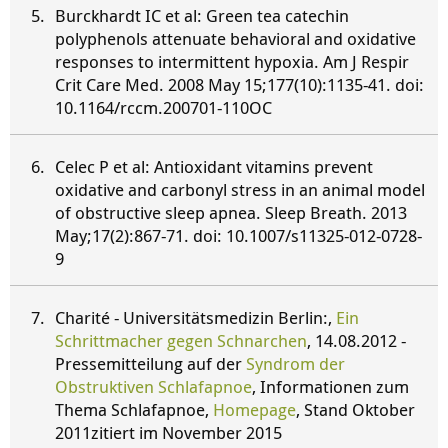
Burckhardt IC et al: Green tea catechin
polyphenols attenuate behavioral and oxidative
responses to intermittent hypoxia. Am J Respir
Crit Care Med. 2008 May 15;177(10):1135-41. doi:
10.1164/rccm.200701-110OC
Celec P et al: Antioxidant vitamins prevent
oxidative and carbonyl stress in an animal model
of obstructive sleep apnea. Sleep Breath. 2013
May;17(2):867-71. doi: 10.1007/s11325-012-0728-
9
Charité - Universitätsmedizin Berlin:,
Ein
Schrittmacher gegen Schnarchen
, 14.08.2012 -
Pressemitteilung auf der
Syndrom der
Obstruktiven Schlafapnoe
, Informationen zum
Thema Schlafapnoe,
Homepage
, Stand Oktober
2011zitiert im November 2015