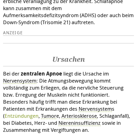
erbliche Veranlagung zu der Krankheit. Schlafapnoe
kann zusammen mit dem
Aufmerksamkeitsdefizitsyndrom (ADHS) oder auch beim
Down-Syndrom (Trisomie 21) auftreten.
Ursachen
Bei der
zentralen
Apnoe
liegt die Ursache im
Nervensystem
: Die Atmungsbewegung kommt
vollständig zum Erliegen, da die nervliche Steuerung
bzw. Erregung der Muskeln nicht funktioniert.
Besonders häufig trifft man diese Erkrankung bei
Patienten mit Erkrankungen des
Nervensystem
s
(
Entzündungen
,
Tumor
e,
Arteriosklerose
, Schlaganfall),
bei Diabetes, Herz- und
Niereninsuffizienz
sowie in
Zusammenhang mit Vergiftungen an.