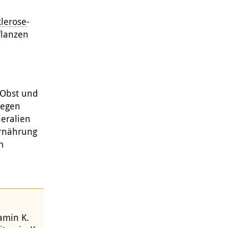
klerose
-
flanzen
, Obst und
gegen
neralien
Ernährung
m
amin K.