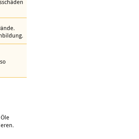
gsschäden
wände.
nbildung.
mso
 Öle
ieren.