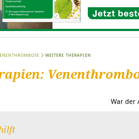
ENENTHROMBOSE
WEITERE THERAPIEN
erapien: Venenthromb
War der A
ilft