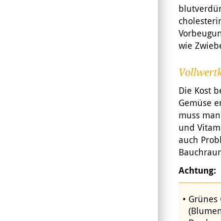
blutverdü
cholesteri
Vorbeugun
wie
Zwieb
Vollwertk
Die Kost b
Gemüse en
muss man
und Vitami
auch Prob
Bauchraum
Achtung:
Grünes 
(Blumenk