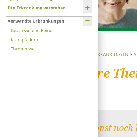
Die Erkrankung verstehen
Verwandte Erkrankungen
Geschwollene Beine
Krampfadern
Thrombose
STARTSEITE
ERKRANKUNGEN
V
Weitere Th
Was sonst noch h