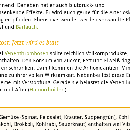
nnend. Daneben hat er auch blutdruck- und
nsenkende Effekte. Er wird auch gerne für die
Arterios
g empfohlen. Ebenso verwendet werden verwandte P
el
und
Bärlauch.
ost: Jetzt wird es bunt
ei
Venenthrombosen
sollte reichlich Vollkornprodukte
thalten. Den Konsum von Zucker, Fett und Eiweiß da
 einschränken. Damit kommen die
Antioxidantien
, Mi
ne zu ihrer vollen Wirksamkeit. Nebenbei löst diese 
leme mit
Verstopfung
. Gerade sie belastet die Venen i
 und After (
Hämorrhoiden
).
Gemüse (Spinat, Feldsalat, Kräuter, Suppengrün), Kohl
ohl, Brokkoli, Kohlrabi, Sauerkraut) enthalten viel Vit