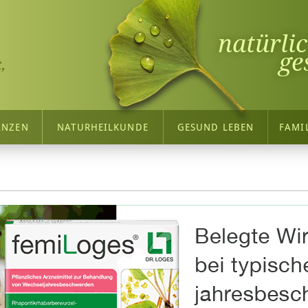
natürli
ge
,
ANZEN
NATURHEILKUNDE
GESUND LEBEN
FAMI