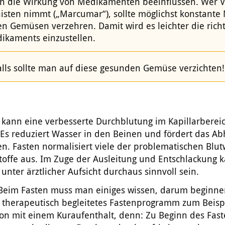
n die Wirkung von Medikamenten beeinflussen. Wer V
isten nimmt („Marcumar“), sollte möglichst konstant
en Gemüsen verzehren. Damit wird es leichter die richt
ikaments einzustellen.
alls sollte man auf diese gesunden Gemüse verzichten!
 kann eine verbesserte Durchblutung im Kapillarberei
Es reduziert Wasser in den Beinen und fördert das Ab
n. Fasten normalisiert viele der problematischen Blu
tstoffe aus. Im Zuge der Ausleitung und Entschlackung 
 unter ärztlicher Aufsicht durchaus sinnvoll sein.
 Beim Fasten muss man einiges wissen, darum beginne
 therapeutisch begleitetes Fastenprogramm zum Beispi
on mit einem Kuraufenthalt, denn: Zu Beginn des Fast