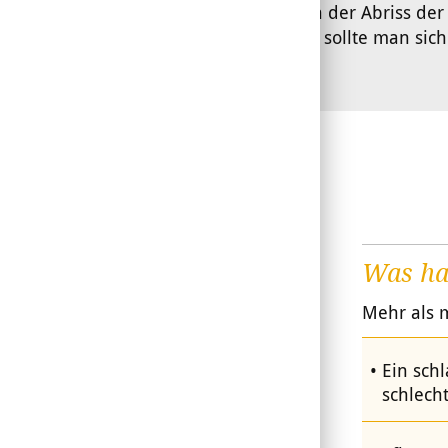
Hier folgen der Abriss de
Ergänzend sollte man sic
Was ha
Mehr als 
Ein sch
schlech