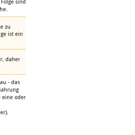
Folge sind
he.
de zu
ge ist ein
r, daher
au - das
rnährung
e eine oder
er).