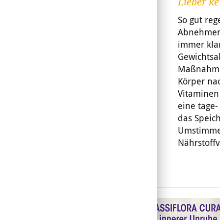
Lieber ke
So gut re
Abnehme
immer kla
Gewichtsa
Maßnahme.
Körper na
Vitaminen
eine tage
das Speich
Umstimmen
Nährstoffv