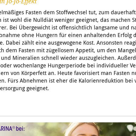
in Jo-Jo-Effekt
gelmäßiges Fasten dem Stoffwechsel tut, zum dauerhaf
n
ist wohl die Nulldiät weniger geeignet, das machen S
rer. Bei
Übergewicht
ist offensichtlich langsame und n
bnahme ohne Hungern für einen anhaltenden Erfolg d
 Dabei zählt eine ausgewogene Kost. Ansonsten reagi
ch dem Fasten mit zügellosem Appetit, um den Mange
 und Mineralien schnell wieder auszugleichen. Außer
- oder wochenlange Hungerperiode bei individueller V
ern von Körperfett an. Heute favorisiert man Fasten 
. Fürs Abnehmen ist eher die Kalorienreduktion bei v
ersorgung geeignet.