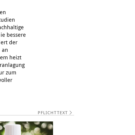
ten
tudien
achhaltige
ie bessere
ert der
l an
dem heizt
eranlagung
nur zum
oller
PFLICHTTEXT