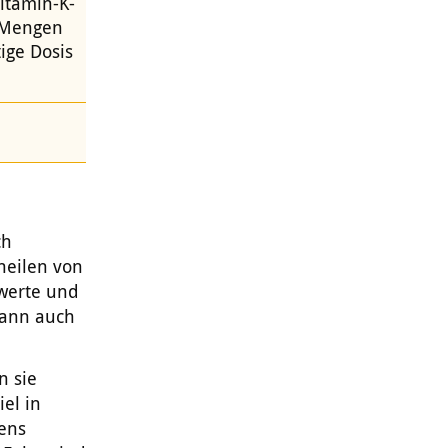
itamin-K-
e Mengen
ige Dosis
ch
heilen von
twerte und
kann auch
n sie
el in
ens