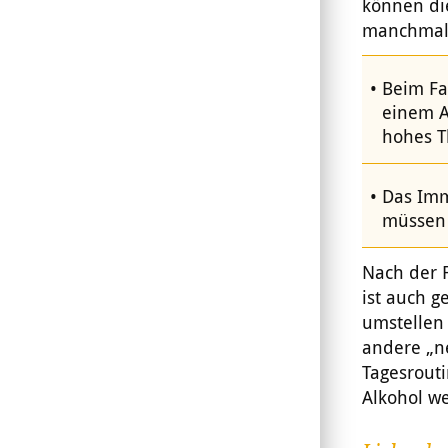
können di
manchmal 
Beim Fa
einem A
hohes T
Das Imm
müssen 
Nach der 
ist auch g
umstellen 
andere „n
Tagesrouti
Alkohol w