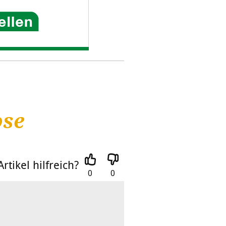
ose
rtikel hilfreich?
0
0