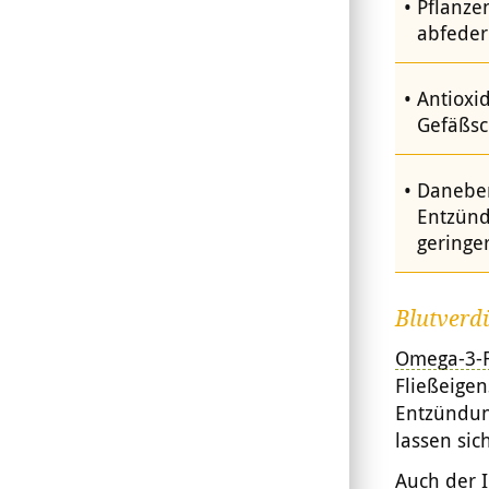
Pflanze
abfeder
Antioxi
Gefäßsc
Daneben
Entzünd
geringe
Blutverd
Omega-3-F
Fließeigen
Entzündun
lassen sic
Auch der I