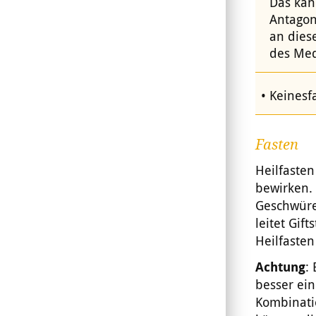
Das kan
Antagon
an dies
des Med
Keinesf
Fasten
Heilfasten
bewirken. 
Geschwüre
leitet Gif
Heilfasten
Achtung
:
besser ein
Kombinati