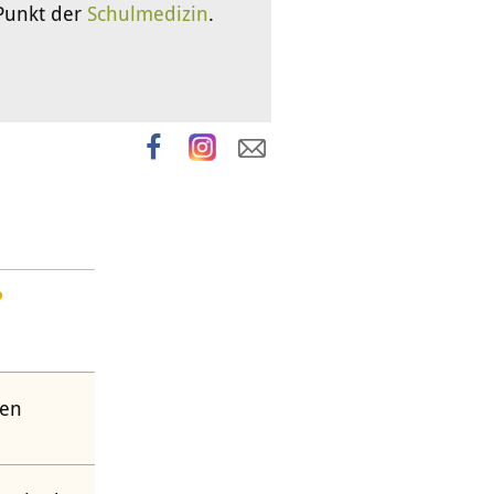
 Punkt der
Schulmedizin
.
?
gen