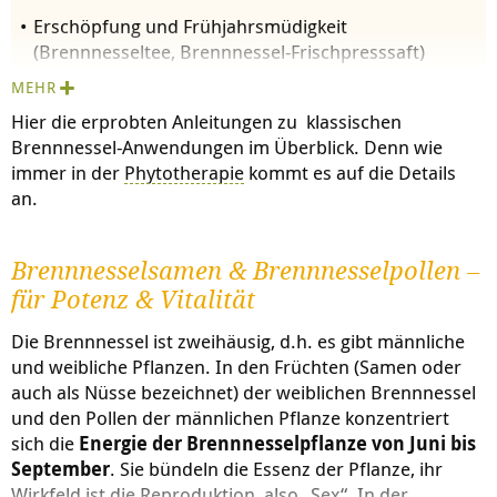
Erschöpfung und Frühjahrsmüdigkeit
(Brennnesseltee, Brennnessel-Frischpresssaft)
MEHR
Hautunreinheiten / Akne / fettige Haut
Hier die erprobten Anleitungen zu klassischen
(Brennnesseltee, Brennnessel-Frischpressaft, beides
Brennnessel-Anwendungen im Überblick. Denn wie
innerlich sowie äußerlich zum Betupfen)
immer in der
Phytotherapie
kommt es auf die Details
an.
Aktivierung der Immunabwehr (Frühjahrs- und
Herbstkur mit Brennnesseltee)
Brennnesselsamen & Brennnesselpollen –
für Potenz & Vitalität
Leberstärkung (Brennnesseltee, Brennnessel-
Die Brennnessel ist zweihäusig, d.h. es gibt männliche
Smoothie mit Mariendistelsamen)
und weibliche Pflanzen. In den Früchten (Samen oder
auch als Nüsse bezeichnet) der weiblichen Brennnessel
Menstruationsbeschwerden / PMS (Brennnesseltee)
und den Pollen der männlichen Pflanze konzentriert
sich die
Energie der Brennnesselpflanze von Juni bis
September
. Sie bündeln die Essenz der Pflanze, ihr
Förderung des Milchflusses (Brennnesseltee,
Wirkfeld ist die Reproduktion, also „Sex“. In der