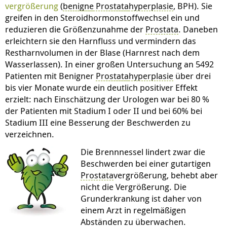
vergrößerung
(
benigne
Prostata
hyperplasie
, BPH). Sie
greifen in den Steroidhormonstoffwechsel ein und
reduzieren die Größenzunahme der
Prostata
. Daneben
erleichtern sie den Harnfluss und vermindern das
Restharnvolumen in der Blase (Harnrest nach dem
Wasserlassen). In einer großen Untersuchung an 5492
Patienten mit Benigner
Prostata
hyperplasie
über drei
bis vier Monate wurde ein deutlich positiver Effekt
erzielt: nach Einschätzung der Urologen war bei 80 %
der Patienten mit Stadium I oder II und bei 60% bei
Stadium III eine Besserung der Beschwerden zu
verzeichnen.
Die Brennnessel lindert zwar die
Beschwerden bei einer gutartigen
Prostata
vergrößerung, behebt aber
nicht die Vergrößerung. Die
Grunderkrankung ist daher von
einem Arzt in regelmäßigen
Abständen zu überwachen.