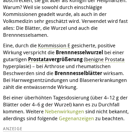
abschrecken, sie gilt aber als Königin der Heilpflanzen.
Warum? Weil sie sowohl durch einschlägige
Kommissionen geadelt wurde, als auch in der
Volksmedizin sehr geschätzt wird. Verwendet wird fast
alles: Die Blätter, die Wurzel und auch die
Brennnesselsamen.
Eine, durch die
Kommission E
gesicherte, positive
Wirkung verspricht die
Brennnesselwurzel
bei einer
gutartigen
Prostata
vergrößerung
(
benigne
Prostata
hyperplasie
) – bei Arthrose und rheumatischen
Beschwerden sind die
Brennnesselblätter
wirksam.
Bei Harnwegsentzündungen und Blasenerkrankungen
zählt die entwässernde Wirkung.
Bei einer überhöhten Tagesdosierung (über 4–12 g der
Blätter oder 4–6 g der Wurzel) kann es zu Durchfall
kommen. Weitere
Nebenwirkungen
sind nicht bekannt,
allerdings sind folgende
Gegenanzeigen
zu beachten.