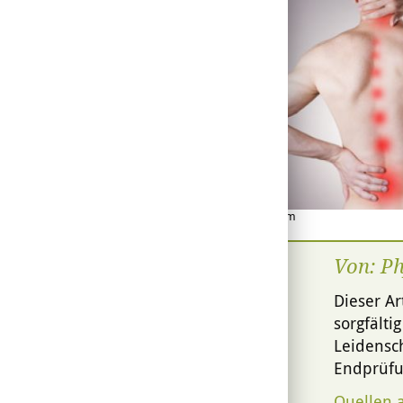
© staras - Fotolia.com
Von: P
Dieser Ar
sorgfälti
Leidensch
Endprüfu
Quellen 