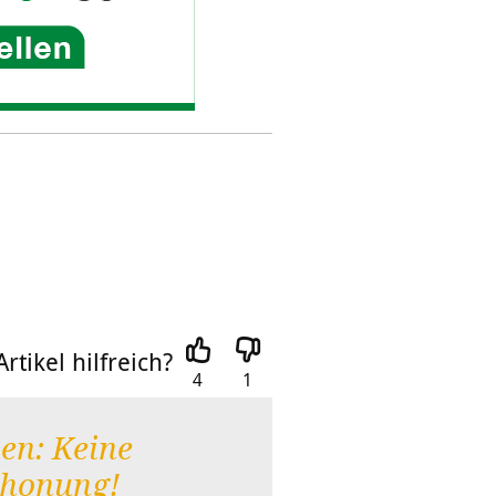
rtikel hilfreich?
4
1
en: Keine
chonung!