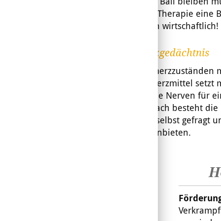
hartnäckig am Ball bleiben mü
multimodaler Therapie eine B
Vorgehen auch wirtschaftlich!
Das Schmerzgedächtnis
Bei allen Schmerzzuständen 
können. Schmerzmittel setzt 
Dann sollen die Nerven für e
anfühlte. Danach besteht die 
dann ist man selbst gefragt
Alternativen anbieten.
H
Förderung
Verkrampf