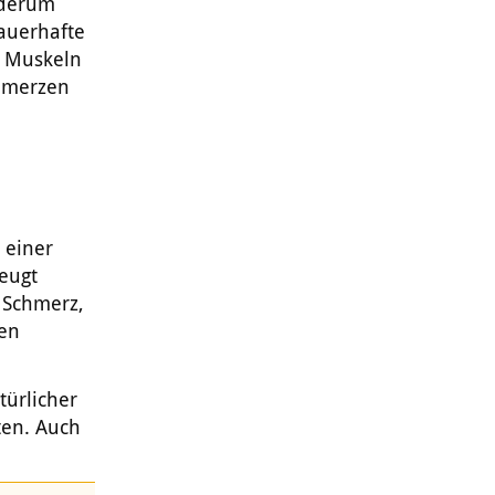
ederum
auerhafte
e Muskeln
chmerzen
 einer
eugt
 Schmerz,
zen
ürlicher
ten. Auch