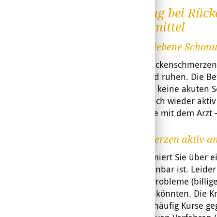
Behandlung bei Rück
und Hausmittel
Keine übertriebene Schon
Bei starken Rückenschmerze
vorübergehend ruhen. Die Bett
Wenn der Arzt keine akuten Sc
bald wie möglich wieder aktiv
in Rücksprache mit dem Arzt 
Rückenschmerzen aktiv a
Der Arzt informiert Sie über e
Situation vereinbar ist. Leide
obwohl viele Probleme (billi
gelöst werden könnten. Die Kr
Beschwerden häufig Kurse ge