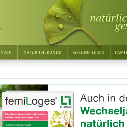
natürli
ge
,
ANZEN
NATURHEILKUNDE
GESUND LEBEN
FAMI