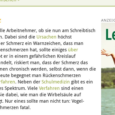
z
le Arbeitnehmer, ob sie nun am Schreibtisch
en. Dabei sind die
Ursachen
höchst
der Schmerz ein Warnzeichen, dass man
enschmerzen hat, sollte einiges
über
bt er in einem gefährlichen Kreislauf
delt, riskiert man, dass der Schmerz das
nen chronisch werden, selbst dann, wenn die
 Heute begegnet man Rückenschmerzen
rfahren
. Neben der
Schulmedizin
gibt es ein
es Spektrum. Viele
Verfahren
sind einen
Sie dabei, wie man die Wirbelsäule auf
 Nur eines sollte man nicht tun: Vogel-
chmerzen fatal.