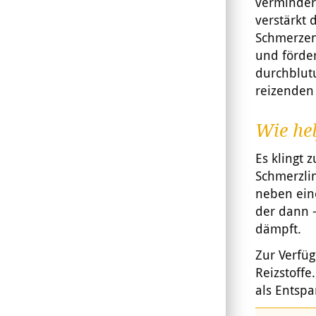
verminder
verstärkt
Schmerzen
und förde
durchblut
reizenden 
Wie hel
Es klingt 
Schmerzli
neben ein
der dann –
dämpft.
Zur Verfü
Reizstoff
als Entsp