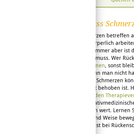
Warnschuss Schmer
Rückenschmerzen betreffen al
sitzen oder körperlich arbeit
verschieden. Immer aber ist 
etwas ändern muss. Wer Rück
Schmerzen lernen
, sonst blei
gefangen: Wenn man nicht han
Leben regiert. Schmerzen kön
Ursache längst behoben ist.
mit
aktivierenden Therapieve
reiches alternativmedizinisch
echten Versuch wert. Lernen 
gesunde Art und Weise bewegt.
Strauß-Politik ist bei Rückens