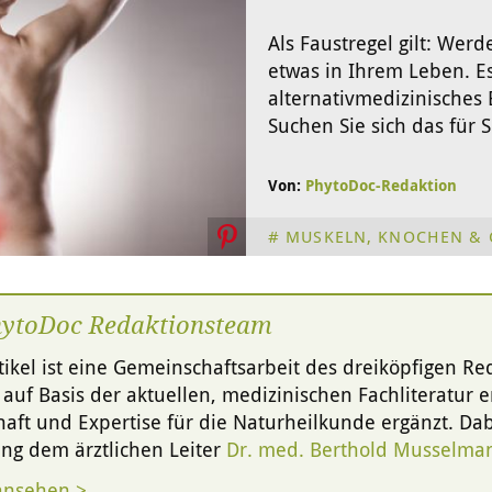
Als Faustregel gilt: Werd
etwas in Ihrem Leben. Es
alternativmedizinische
Suchen Sie sich das für 
Von:
PhytoDoc-Redaktion
MUSKELN, KNOCHEN & 
hytoDoc Redaktionsteam
tikel ist eine Gemeinschaftsarbeit des dreiköpfigen R
g auf Basis der aktuellen, medizinischen Fachliteratur er
aft und Expertise für die Naturheilkunde ergänzt. Dabe
ng dem ärztlichen Leiter
Dr. med. Berthold Musselma
ansehen >