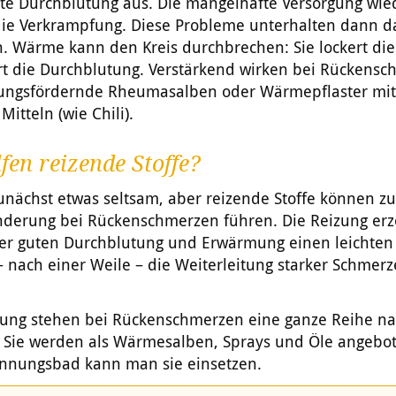
te Durchblutung aus. Die mangelhafte Versorgung wi
 die Verkrampfung. Diese Probleme unterhalten dann d
. Wärme kann den Kreis durchbrechen: Sie lockert di
rt die Durchblutung. Verstärkend wirken bei Rückens
ungsfördernde Rheumasalben oder Wärmepflaster mit
Mitteln (wie Chili).
fen reizende Stoffe?
zunächst etwas seltsam, aber reizende Stoffe können zu
nderung bei Rückenschmerzen führen. Die Reizung erz
er guten Durchblutung und Erwärmung einen leichten
 nach einer Weile – die Weiterleitung starker Schmer
gung stehen bei Rückenschmerzen eine ganze Reihe nat
e. Sie werden als Wärmesalben, Sprays und Öle angebo
annungsbad kann man sie einsetzen.