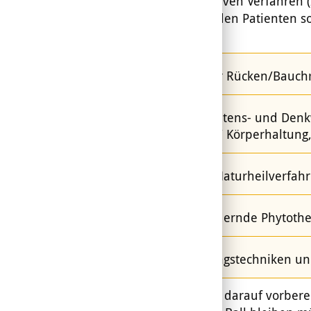
man alle passiven Verfahren (
und aktiviert den Patienten s
Therapie“:
Training der Rücken/Bauch
neue Verhaltens- und Denkw
„natürliche“ Körperhaltung,
klassische Naturheilverfahr
schmerzlindernde Phytothe
Entspannungstechniken und
Bitte seien Sie darauf vorber