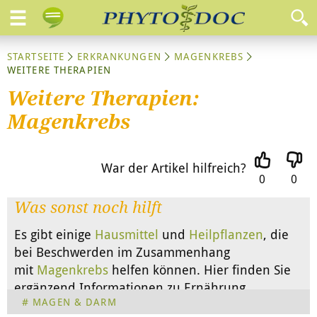
STARTSEITE
ERKRANKUNGEN
MAGENKREBS
WEITERE THERAPIEN
Weitere Therapien:
Magenkrebs
War der Artikel hilfreich?
0
0
Was sonst noch hilft
Es gibt einige
Hausmittel
und
Heilpflanzen
, die
bei Beschwerden im Zusammenhang
mit
Magenkrebs
helfen können. Hier finden Sie
ergänzend Informationen zu Ernährung,
MAGEN & DARM
Naturheilverfahren und der Schulmedizin.