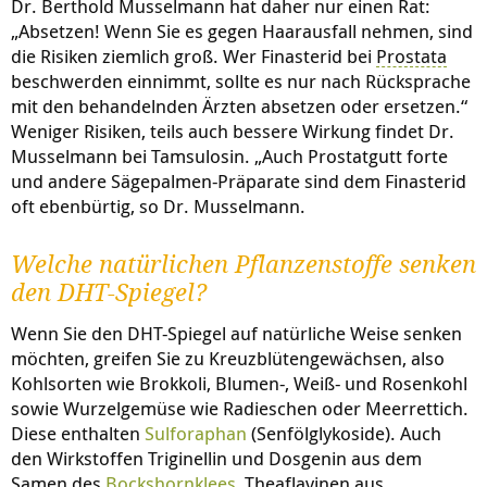
Dr. Berthold Musselmann hat daher nur einen Rat:
„Absetzen! Wenn Sie es gegen Haarausfall nehmen, sind
die Risiken ziemlich groß. Wer Finasterid bei
Prostata
beschwerden einnimmt, sollte es nur nach Rücksprache
mit den behandelnden Ärzten absetzen oder ersetzen.“
Weniger Risiken, teils auch bessere Wirkung findet Dr.
Musselmann bei Tamsulosin. „Auch Prostatgutt forte
und andere Sägepalmen-Präparate sind dem Finasterid
oft ebenbürtig, so Dr. Musselmann.
Welche natürlichen Pflanzenstoffe senken
den DHT-Spiegel?
Wenn Sie den DHT-Spiegel auf natürliche Weise senken
möchten, greifen Sie zu Kreuzblütengewächsen, also
Kohlsorten wie Brokkoli, Blumen-, Weiß- und Rosenkohl
sowie Wurzelgemüse wie Radieschen oder Meerrettich.
Diese enthalten
Sulforaphan
(Senfölglykoside). Auch
den Wirkstoffen Triginellin und Dosgenin aus dem
Samen des
Bockshornklees
, Theaflavinen aus