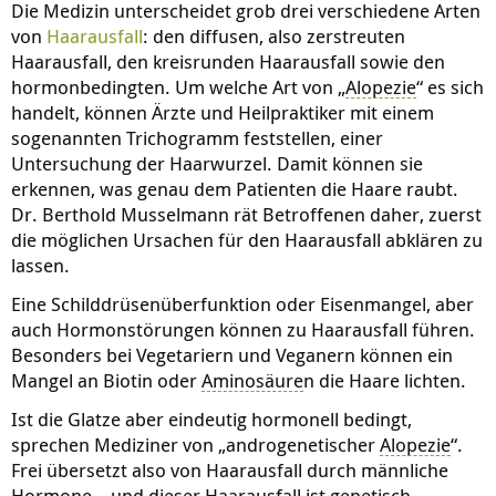
Die Medizin unterscheidet grob drei verschiedene Arten
von
Haarausfall
: den diffusen, also zerstreuten
Haarausfall, den kreisrunden Haarausfall sowie den
hormonbedingten. Um welche Art von „
Alopezie
“ es sich
handelt, können Ärzte und Heilpraktiker mit einem
sogenannten Trichogramm feststellen, einer
Untersuchung der Haarwurzel. Damit können sie
erkennen, was genau dem Patienten die Haare raubt.
Dr. Berthold Musselmann rät Betroffenen daher, zuerst
die möglichen Ursachen für den Haarausfall abklären zu
lassen.
Eine Schilddrüsenüberfunktion oder Eisenmangel, aber
auch Hormonstörungen können zu Haarausfall führen.
Besonders bei Vegetariern und Veganern können ein
Mangel an Biotin oder
Aminosäure
n die Haare lichten.
Ist die Glatze aber eindeutig hormonell bedingt,
sprechen Mediziner von „androgenetischer
Alopezie
“.
Frei übersetzt also von Haarausfall durch männliche
Hormone
– und dieser Haarausfall ist genetisch